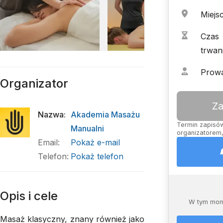
Miejs
Czas
trwan
Prow
Organizator
Za
Nazwa
:
Akademia Masażu
Termin zapisów 
Manualni
organizatorem,
Email
:
Pokaż e-mail
Telefon
:
Pokaż telefon
Opis i cele
W tym mom
Masaż klasyczny, znany również jako