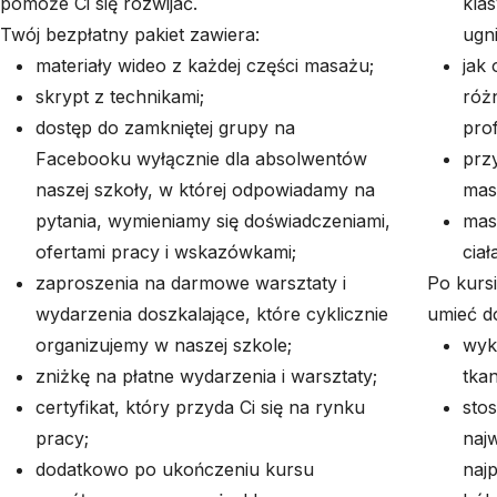
pomoże Ci się rozwijać.
klas
Twój bezpłatny pakiet zawiera:
ugni
materiały wideo z każdej części masażu;
jak
skrypt z technikami;
róż
dostęp do zamkniętej grupy na
pro
Facebooku wyłącznie dla absolwentów
prz
naszej szkoły, w której odpowiadamy na
mas
pytania, wymieniamy się doświadczeniami,
mas
ofertami pracy i wskazówkami;
ciał
zaproszenia na darmowe warsztaty i
Po kurs
wydarzenia doszkalające, które cyklicznie
umieć d
organizujemy w naszej szkole;
wyk
zniżkę na płatne wydarzenia i warsztaty;
tka
certyfikat, który przyda Ci się na rynku
sto
pracy;
najw
dodatkowo po ukończeniu kursu
naj