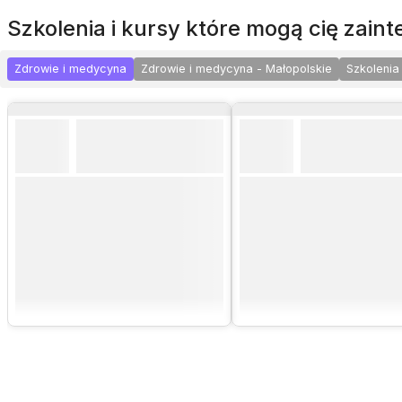
szkolenia i kursy które mogą cię zai
Zdrowie i medycyna
Zdrowie i medycyna - Małopolskie
Szkolenia 