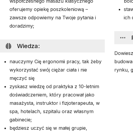
współczesnego masażu klasycznego
ból
oferujemy opiekę poszkoleniową –
sta
zawsze odpowiemy na Twoje pytania i
ich 
doradzimy;
Wiedza
:
Dowiesz
nauczymy Cię ergonomii pracy, tak żeby
budowan
wykorzystać swój ciężar ciała i nie
rynku, 
męczyć się
zyskasz wiedzę od praktyka z 10-letnim
doświadczeniem, który pracował jako
masażysta, instruktor i fizjoterapeuta, w
spa, hotelach, szpitalu oraz własnym
gabinecie;
będziesz uczyć się w małej grupie,