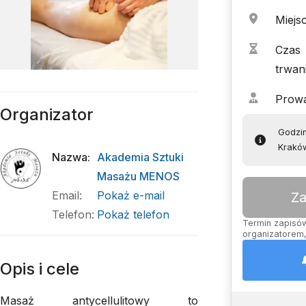
Miejs
Czas
trwan
Prow
Organizator
Godzin
Kraków
Nazwa
:
Akademia Sztuki
Masażu MENOS
Email
:
Pokaż e-mail
Za
Telefon
:
Pokaż telefon
Termin zapisów 
organizatorem,
Opis i cele
Masaż antycellulitowy to