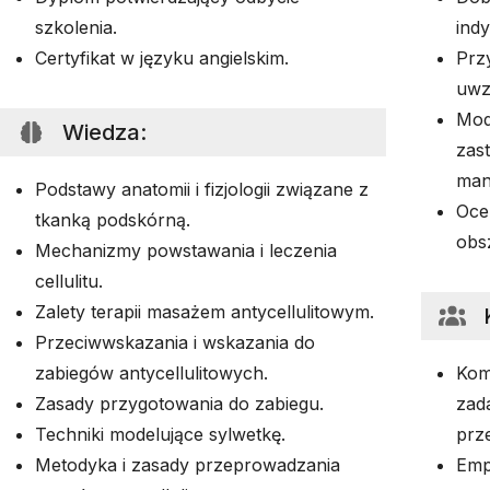
szkolenia.
indy
Certyfikat w języku angielskim.
Prz
uwz
Mod
Wiedza
:
zas
man
Podstawy anatomii i fizjologii związane z
Ocen
tkanką podskórną.
obs
Mechanizmy powstawania i leczenia
cellulitu.
Zalety terapii masażem antycellulitowym.
Przeciwwskazania i wskazania do
zabiegów antycellulitowych.
Kom
Zasady przygotowania do zabiegu.
zad
Techniki modelujące sylwetkę.
prz
Metodyka i zasady przeprowadzania
Emp