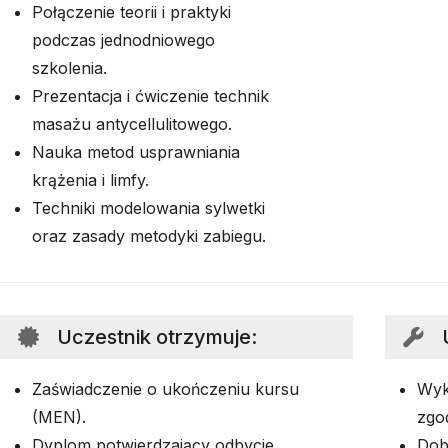
Połączenie teorii i praktyki
podczas jednodniowego
szkolenia.
Prezentacja i ćwiczenie technik
masażu antycellulitowego.
Nauka metod usprawniania
krążenia i limfy.
Techniki modelowania sylwetki
oraz zasady metodyki zabiegu.
Uczestnik otrzymuje
:
Zaświadczenie o ukończeniu kursu
Wyk
(MEN).
zgo
Dyplom potwierdzający odbycie
Dob