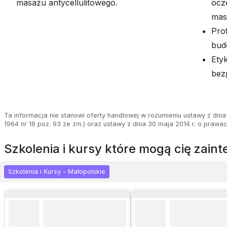
masażu antycellulitowego.
ocz
mas
Prof
budo
Ety
bezp
Ta informacja nie stanowi oferty handlowej w rozumieniu ustawy z dnia 
1964 nr 16 poz. 93 ze zm.) oraz ustawy z dnia 30 maja 2014 r. o prawa
szkolenia i kursy które mogą cię zai
Szkolenia i Kursy - Małopolskie