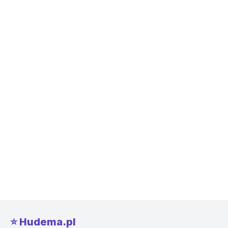
⭐️ Hudema.pl