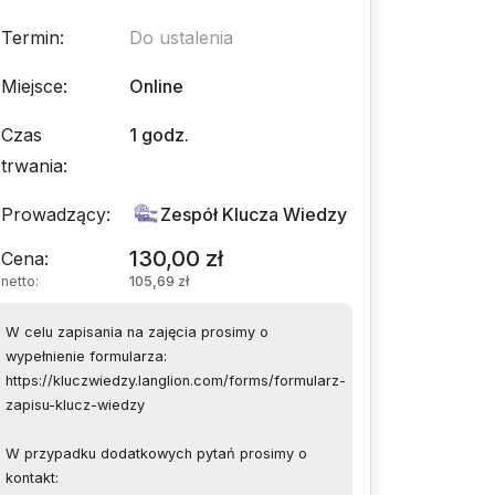
Termin
:
Do ustalenia
Miejsce
:
Online
Czas
1 godz.
trwania
:
Prowadzący
:
Zespół Klucza Wiedzy
130,00 zł
Cena
:
netto
:
105,69 zł
W celu zapisania na zajęcia prosimy o
wypełnienie formularza:
https://kluczwiedzy.langlion.com/forms/formularz-
zapisu-klucz-wiedzy
W przypadku dodatkowych pytań prosimy o
kontakt: