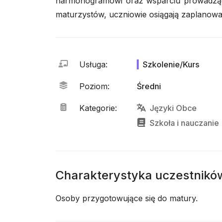
harmonogramowi oraz wsparciu prowadząc
maturzystów, uczniowie osiągają zaplanowa
Usługa
:
Szkolenie/Kurs
Poziom
:
Średni
Kategorie
:
Języki Obce
Szkoła
i
nauczanie
Charakterystyka uczestnikó
Osoby przygotowujące się do matury.