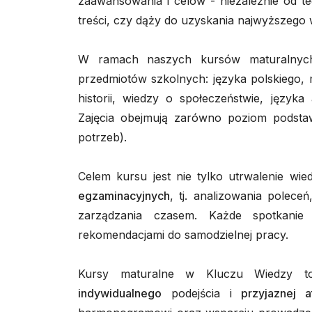
zaawansowania i celów - niezależnie od 
treści, czy dąży do uzyskania najwyższego
W ramach naszych kursów maturalnych 
przedmiotów szkolnych: języka polskiego, mat
historii, wiedzy o społeczeństwie, języka 
Zajęcia obejmują zarówno poziom podstaw
potrzeb).
Celem kursu jest nie tylko utrwalenie wie
egzaminacyjnych
, tj. analizowania polece
zarządzania czasem. Każde spotkanie
rekomendacjami do samodzielnej pracy.
Kursy maturalne w Kluczu Wiedzy t
indywidualnego
podejścia i
przyjaznej a