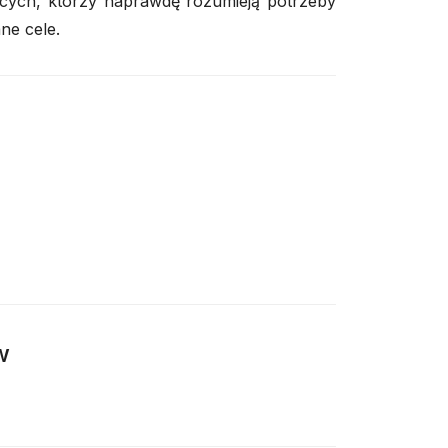
ych, którzy naprawdę rozumieją potrzeby
ne cele.
w