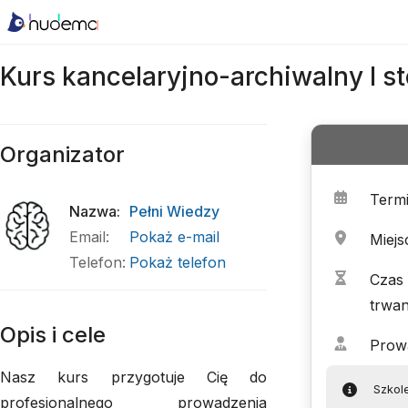
Kurs kancelaryjno-archiwalny I s
Organizator
Term
Nazwa
:
Pełni Wiedzy
Email
:
Pokaż e-mail
Miejs
Telefon
:
Pokaż telefon
Czas
trwan
Opis i cele
Prow
Nasz kurs przygotuje Cię do
Szkol
profesjonalnego prowadzenia