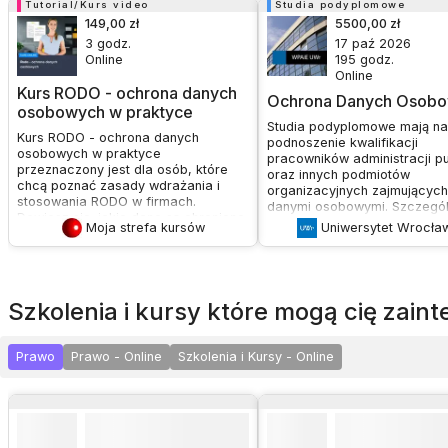
Tutorial/Kurs video
Studia podyplomowe
149,00 zł
5500,00 zł
3
godz.
17 paź 2026
Online
195
godz.
Online
Kurs RODO - ochrona danych
Ochrona Danych Osob
osobowych w praktyce
Studia podyplomowe mają na
Kurs RODO - ochrona danych
podnoszenie kwalifikacji
osobowych w praktyce
pracowników administracji pu
przeznaczony jest dla osób, które
oraz innych podmiotów
chcą poznać zasady wdrażania i
organizacyjnych zajmujących
stosowania RODO w firmach.
danymi osobowymi. Szczegól
Dowiesz się, jakie dane są chronione,
skierowane są do osób pełni
Moja strefa kursów
Uniwersytet Wrocła
kto jest odpowiedzialny za ich
lub przygotowujących się do
ochronę, oraz jakie procedury i
pełnienia funkcji Inspektora 
dokumenty są niezbędne do
Danych. Celem jest przekaza
zapewnienia zgodności z przepisami.
pogłębionej wiedzy i umiejętn
Celem kursu jest przekazanie
pozwalających na samodziel
szkolenia i kursy które mogą cię zai
uczestnikom praktycznej wiedzy na
wdrażanie i ocenę systemów
temat RODO, umożliwiającej
ochrony danych osobowych 
efektywne wdrożenie i zarządzanie
rozwiązywanie złożonych pr
Prawo
Prawo - Online
Szkolenia i Kursy - Online
ochroną danych osobowych w firmie,
w tej dziedzinie.
uniknięcie kosztownych błędów oraz
zrozumienie obowiązków
pracodawcy w kontekście ochrony
danych pracowników.