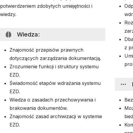
potwierdzeniem zdobytych umiejętności i
Odp
wiedzy.
wdr
Roz
zar
Wiedza
:
Dba
z p
Znajomość przepisów prawnych
Umi
dotyczących zarządzania dokumentacją.
pro
Zrozumienie funkcji i struktury systemu
EZD.
Świadomość etapów wdrażania systemu
EZD.
Wiedza o zasadach przechowywania i
Bez
brakowania dokumentów.
Moż
Znajomość zasad archiwizacji w systemie
bie
EZD.
Kom