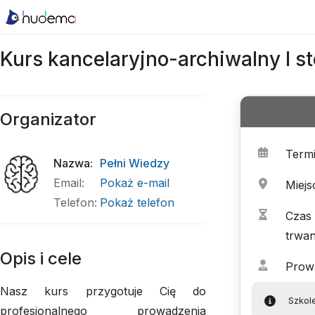
Kurs kancelaryjno-archiwalny I s
Organizator
Term
Nazwa
:
Pełni Wiedzy
Email
:
Pokaż e-mail
Miejs
Telefon
:
Pokaż telefon
Czas
trwan
Opis i cele
Prow
Nasz kurs przygotuje Cię do
Szkol
profesjonalnego prowadzenia