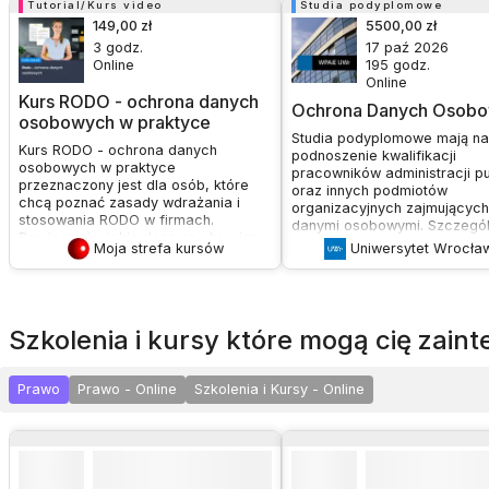
Tutorial/Kurs video
Studia podyplomowe
149,00 zł
5500,00 zł
3
godz.
17 paź 2026
Online
195
godz.
Online
Kurs RODO - ochrona danych
Ochrona Danych Osob
osobowych w praktyce
Studia podyplomowe mają na
Kurs RODO - ochrona danych
podnoszenie kwalifikacji
osobowych w praktyce
pracowników administracji pu
przeznaczony jest dla osób, które
oraz innych podmiotów
chcą poznać zasady wdrażania i
organizacyjnych zajmujących
stosowania RODO w firmach.
danymi osobowymi. Szczegól
Dowiesz się, jakie dane są chronione,
skierowane są do osób pełni
Moja strefa kursów
Uniwersytet Wrocła
kto jest odpowiedzialny za ich
lub przygotowujących się do
ochronę, oraz jakie procedury i
pełnienia funkcji Inspektora 
dokumenty są niezbędne do
Danych. Celem jest przekaza
zapewnienia zgodności z przepisami.
pogłębionej wiedzy i umiejętn
Celem kursu jest przekazanie
pozwalających na samodziel
szkolenia i kursy które mogą cię zai
uczestnikom praktycznej wiedzy na
wdrażanie i ocenę systemów
temat RODO, umożliwiającej
ochrony danych osobowych 
efektywne wdrożenie i zarządzanie
rozwiązywanie złożonych pr
Prawo
Prawo - Online
Szkolenia i Kursy - Online
ochroną danych osobowych w firmie,
w tej dziedzinie.
uniknięcie kosztownych błędów oraz
zrozumienie obowiązków
pracodawcy w kontekście ochrony
danych pracowników.