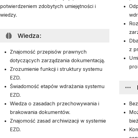
potwierdzeniem zdobytych umiejętności i
Odp
wiedzy.
wdr
Roz
zar
Wiedza
:
Dba
z p
Znajomość przepisów prawnych
Umi
dotyczących zarządzania dokumentacją.
pro
Zrozumienie funkcji i struktury systemu
EZD.
Świadomość etapów wdrażania systemu
EZD.
Wiedza o zasadach przechowywania i
Bez
brakowania dokumentów.
Moż
Znajomość zasad archiwizacji w systemie
bie
EZD.
Kom