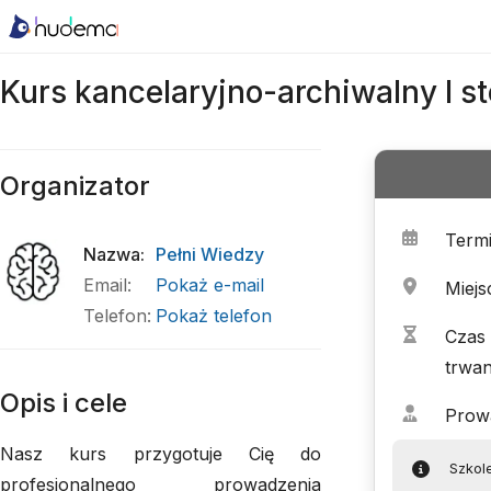
Kurs kancelaryjno-archiwalny I s
Organizator
Term
Nazwa
:
Pełni Wiedzy
Email
:
Pokaż e-mail
Miejs
Telefon
:
Pokaż telefon
Czas
trwan
Opis i cele
Prow
Nasz kurs przygotuje Cię do
Szkol
profesjonalnego prowadzenia