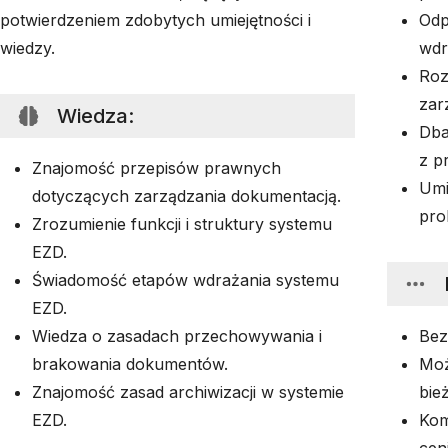
potwierdzeniem zdobytych umiejętności i
Odp
wiedzy.
wdr
Roz
zar
Wiedza
:
Dba
z p
Znajomość przepisów prawnych
Umi
dotyczących zarządzania dokumentacją.
pro
Zrozumienie funkcji i struktury systemu
EZD.
Świadomość etapów wdrażania systemu
EZD.
Wiedza o zasadach przechowywania i
Bez
brakowania dokumentów.
Moż
Znajomość zasad archiwizacji w systemie
bie
EZD.
Kom