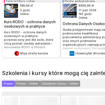
Tutorial/Kurs video
Studia podyplomowe
149,00 zł
5500,00 zł
3
godz.
17 paź 2026
Online
195
godz.
Online
Kurs RODO - ochrona danych
Ochrona Danych Osob
osobowych w praktyce
Studia podyplomowe mają na
Kurs RODO - ochrona danych
podnoszenie kwalifikacji
osobowych w praktyce
pracowników administracji pu
przeznaczony jest dla osób, które
oraz innych podmiotów
chcą poznać zasady wdrażania i
organizacyjnych zajmujących
stosowania RODO w firmach.
danymi osobowymi. Szczegól
Dowiesz się, jakie dane są chronione,
skierowane są do osób pełni
Moja strefa kursów
Uniwersytet Wrocła
kto jest odpowiedzialny za ich
lub przygotowujących się do
ochronę, oraz jakie procedury i
pełnienia funkcji Inspektora 
dokumenty są niezbędne do
Danych. Celem jest przekaza
zapewnienia zgodności z przepisami.
pogłębionej wiedzy i umiejętn
Celem kursu jest przekazanie
pozwalających na samodziel
szkolenia i kursy które mogą cię zai
uczestnikom praktycznej wiedzy na
wdrażanie i ocenę systemów
temat RODO, umożliwiającej
ochrony danych osobowych 
efektywne wdrożenie i zarządzanie
rozwiązywanie złożonych pr
Prawo
Prawo - Online
Szkolenia i Kursy - Online
ochroną danych osobowych w firmie,
w tej dziedzinie.
uniknięcie kosztownych błędów oraz
zrozumienie obowiązków
pracodawcy w kontekście ochrony
danych pracowników.