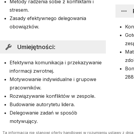
Metody radzenia sobie z konfliktami i
stresem.
Zasady efektywnego delegowania
obowiązków.
Kon
Got
zes
Umiejętności
:
Mat
zdo
Efektywna komunikacja i przekazywanie
Bon
informacji zwrotnej.
288 
Motywowanie indywidualne i grupowe
pracowników.
Rozwiązywanie konfliktów w zespole.
Budowanie autorytetu lidera.
Delegowanie zadań w sposób
motywujący.
Ta informacja nie stanowi oferty handlowej w rozumieniu ustawy z dnia 