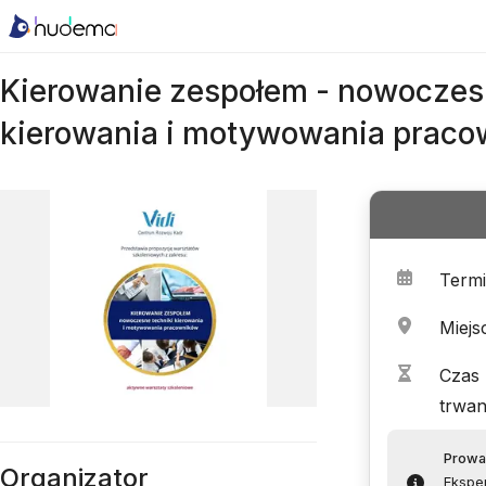
Kierowanie zespołem - nowoczes
kierowania i motywowania prac
Term
Miejs
Czas
trwan
Prowa
Organizator
Ekspe