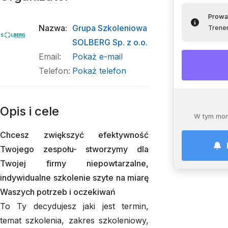
Prowa
Nazwa
:
Grupa Szkoleniowa
Trene
SOLBERG Sp. z o.o.
Email
:
Pokaż e-mail
Telefon
:
Pokaż telefon
Opis i cele
W tym mom
Chcesz zwiększyć efektywność
Twojego zespołu- stworzymy dla
Twojej firmy niepowtarzalne,
indywidualne szkolenie szyte na miarę
Waszych potrzeb i oczekiwań
To Ty decydujesz jaki jest termin,
temat szkolenia, zakres szkoleniowy,