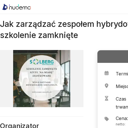
Jak zarządzać zespołem hybrydo
szkolenie zamknięte
Term
Miejs
Czas
trwan
Cena
:
Organizator
netto
: