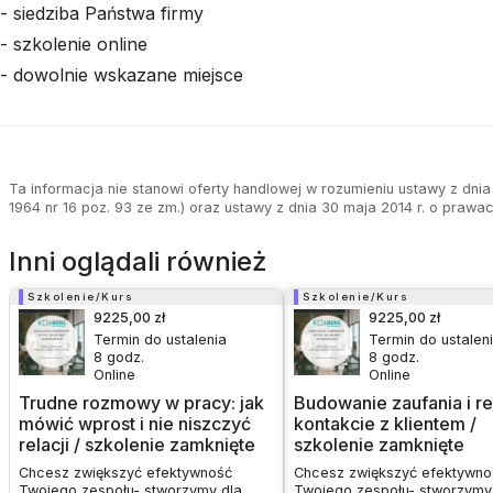
- siedziba Państwa firmy
- szkolenie online
- dowolnie wskazane miejsce
Ta informacja nie stanowi oferty handlowej w rozumieniu ustawy z dnia 
1964 nr 16 poz. 93 ze zm.) oraz ustawy z dnia 30 maja 2014 r. o prawa
Inni oglądali również
Szkolenie/Kurs
Szkolenie/Kurs
9225,00 zł
9225,00 zł
Termin do ustalenia
Termin do ustalen
8
godz.
8
godz.
Online
Online
Trudne rozmowy w pracy: jak
Budowanie zaufania i re
mówić wprost i nie niszczyć
kontakcie z klientem /
relacji / szkolenie zamknięte
szkolenie zamknięte
Chcesz zwiększyć efektywność
Chcesz zwiększyć efektywno
Twojego zespołu- stworzymy dla
Twojego zespołu- stworzymy