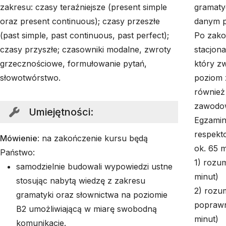
zakresu: czasy teraźniejsze (present simple
gramaty
oraz present continuous); czasy przeszłe
danym p
(past simple, past continuous, past perfect);
Po zako
czasy przyszłe; czasowniki modalne, zwroty
stacjon
grzecznościowe, formułowanie pytań,
który z
słowotwórstwo.
poziom z
również
zawodow
Umiejętności
:
Egzamin
respekt
Mówienie
: na zakończenie kursu będą
ok. 65 mi
Państwo:
1) rozum
samodzielnie budowali wypowiedzi ustne
minut)
stosując nabytą wiedzę z zakresu
2) rozu
gramatyki oraz słownictwa na poziomie
poprawn
B2 umożliwiającą w miarę swobodną
minut)
komunikacje.