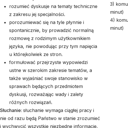
3) komu
rozumieć dyskusje na tematy techniczne
minut)
z zakresu jej specjalności.
4) komun
porozumiewać się na tyle płynnie i
minut)
spontanicznie, by prowadzić normalną
rozmowę z rodzimym użytkownikiem
języka, nie powodując przy tym napięcia
u którejkolwiek ze stron.
formułować przejrzyste wypowiedzi
ustne w szerokim zakresie tematów, a
także wyjaśniać swoje stanowisko w
sprawach będących przedmiotem
dyskusji, rozważając wady i zalety
różnych rozwiązań.
Słuchanie:
słuchanie wymaga ciągłej pracy i
nie od razu będą Państwo w stanie zrozumieć
i wychwycić wszystkie niezbędne informacje.