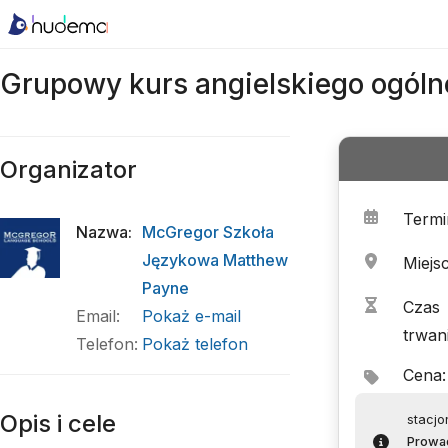
Grupowy kurs angielskiego ogólne
Organizator
Termi
Nazwa
:
McGregor Szkoła
Językowa Matthew
Miejs
Payne
Czas
Email
:
Pokaż e-mail
trwan
Telefon
:
Pokaż telefon
Cena
:
Opis i cele
stacjo
Prowa