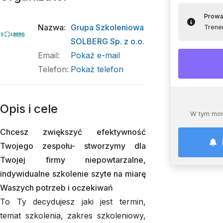
Prowa
Nazwa
:
Grupa Szkoleniowa
Trene
SOLBERG Sp. z o.o.
Email
:
Pokaż e-mail
Telefon
:
Pokaż telefon
Opis i cele
W tym mom
Chcesz zwiększyć efektywność
Twojego zespołu- stworzymy dla
Twojej firmy niepowtarzalne,
indywidualne szkolenie szyte na miarę
Waszych potrzeb i oczekiwań
To Ty decydujesz jaki jest termin,
temat szkolenia, zakres szkoleniowy,