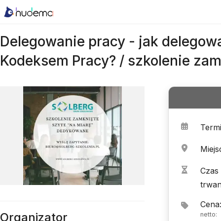
Delegowanie pracy - jak delegow
Kodeksem Pracy? / szkolenie zam
Term
Miejs
Czas
trwan
Cena
Organizator
netto
: