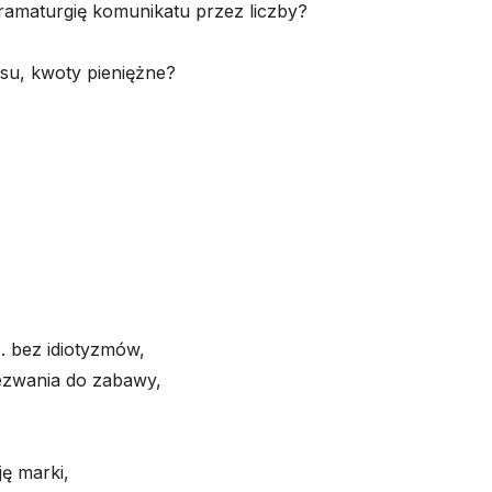
dramaturgię komunikatu przez liczby?
su, kwoty pieniężne?
.. bez idiotyzmów,
wezwania do zabawy,
ję marki,