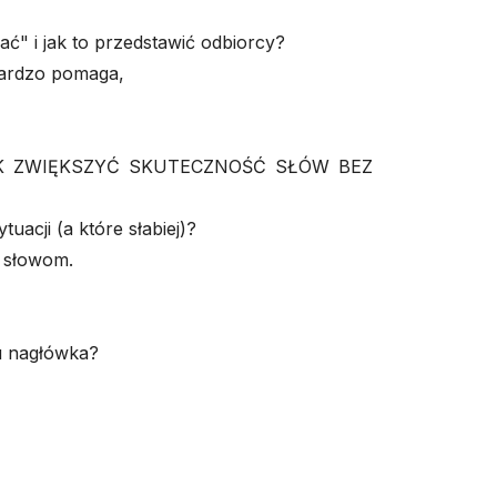
ać" i jak to przedstawić odbiorcy?
 bardzo pomaga,
AK ZWIĘKSZYĆ SKUTECZNOŚĆ SŁÓW BEZ
ytuacji (a które słabiej)?
m słowom.
iu nagłówka?