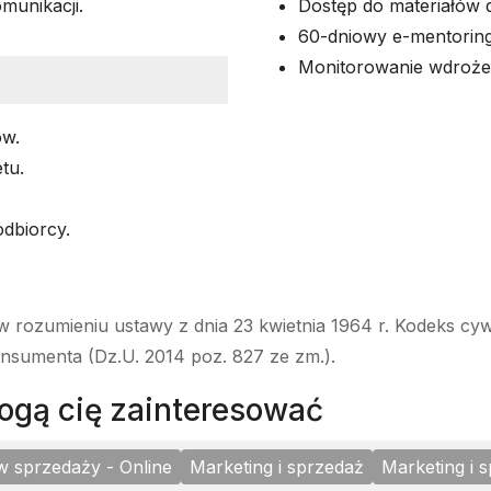
munikacji.
Dostęp do materiałów
60-dniowy e-mentoring
Monitorowanie wdrożen
ów.
tu.
odbiorcy.
w rozumieniu ustawy z dnia 23 kwietnia 1964 r. Kodeks cyw
onsumenta (Dz.U. 2014 poz. 827 ze zm.).
 mogą cię zainteresować
w sprzedaży - Online
Marketing i sprzedaż
Marketing i 