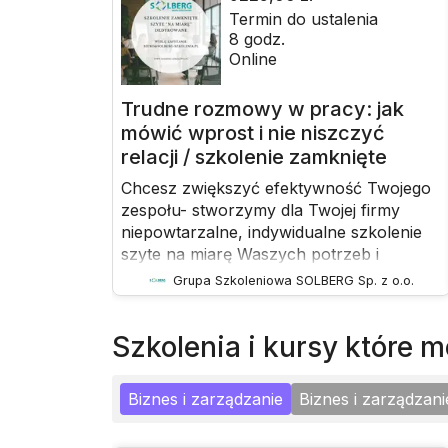
Termin do ustalenia
8
godz.
Online
Trudne rozmowy w pracy: jak
mówić wprost i nie niszczyć
relacji / szkolenie zamknięte
Chcesz zwiększyć efektywność Twojego
zespołu- stworzymy dla Twojej firmy
niepowtarzalne, indywidualne szkolenie
szyte na miarę Waszych potrzeb i
oczekiwańTo Ty decydujesz jaki jest
Grupa Szkoleniowa SOLBERG Sp. z o.o.
termin, temat szkolenia, zakres
szkoleniowy, czas trwania, liczba
szkolenia i kursy które
pracowników z firmy. Szkolenie może
odbyć się np. przy okazji imprezy
integracyjnej, podsumowania
Biznes i zarządzanie
Biznes i zarządzani
miesiąca/roku czy jako nagroda dla
zespołu za zaangażowanie w