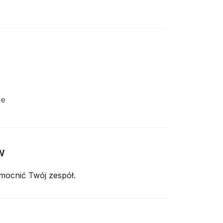
ie
w
mocnić Twój zespół.