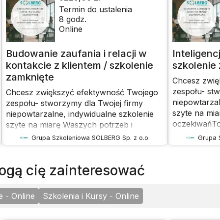
Termin do ustalenia
8
godz.
Online
Budowanie zaufania i relacji w
Inteligenc
kontakcie z klientem / szkolenie
szkolenie
zamknięte
Chcesz zwię
zespołu- stw
Chcesz zwiększyć efektywność Twojego
niepowtarzal
zespołu- stworzymy dla Twojej firmy
szyte na mi
niepowtarzalne, indywidualne szkolenie
oczekiwańTo 
szyte na miarę Waszych potrzeb i
termin, tema
oczekiwańTo Ty decydujesz jaki jest
Grupa Szkoleniowa SOLBERG Sp. z o.o.
Grupa 
szkoleniowy,
termin, temat szkolenia, zakres
pracowników
szkoleniowy, czas trwania, liczba
 mogą cię zainteresować
odbyć się np
pracowników z firmy. Szkolenie może
integracyjn
odbyć się np. przy okazji imprezy
miesiąca/rok
integracyjnej, podsumowania
e - Online
Szkolenia i Kursy - Online
zespołu za 
miesiąca/roku czy jako nagroda dla
dotychczaso
zespołu za zaangażowanie w