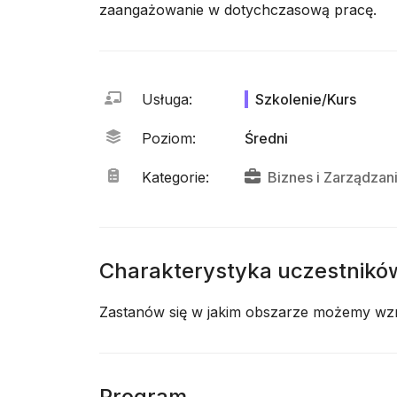
zaangażowanie w dotychczasową pracę.
Usługa
:
Szkolenie/Kurs
Poziom
:
Średni
Kategorie
:
Biznes
i
Zarządzan
Charakterystyka uczestnikó
Zastanów się w jakim obszarze możemy wz
Program