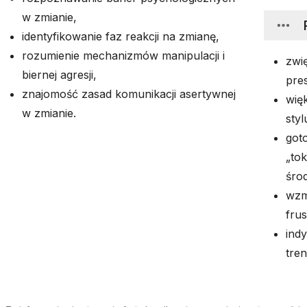
w zmianie,
identyfikowanie faz reakcji na zmianę,
rozumienie mechanizmów manipulacji i
zwi
biernej agresji,
pres
znajomość zasad komunikacji asertywnej
wię
w zmianie.
sty
got
„to
śro
wzm
frus
ind
tren