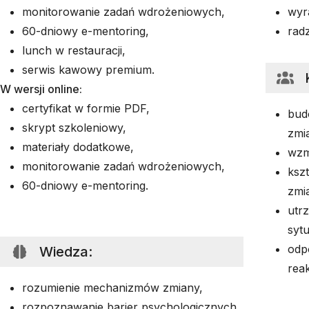
monitorowanie zadań wdrożeniowych,
wyra
60-dniowy e-mentoring,
radz
lunch w restauracji,
serwis kawowy premium.
W wersji online:
certyfikat w formie PDF,
bud
skrypt szkoleniowy,
zmia
materiały dodatkowe,
wzm
monitorowanie zadań wdrożeniowych,
ksz
60-dniowy e-mentoring.
zmi
utr
syt
odp
Wiedza
:
rea
rozumienie mechanizmów zmiany,
rozpoznawanie barier psychologicznych