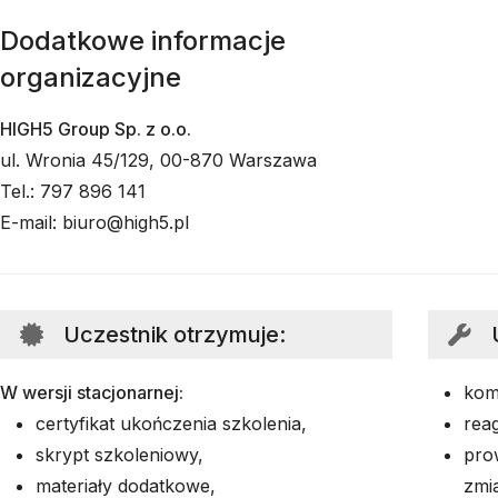
Dodatkowe informacje
organizacyjne
HIGH5 Group Sp. z o.o.
ul. Wronia 45/129, 00-870 Warszawa
Tel.: 797 896 141
E-mail: biuro@high5.pl
Uczestnik otrzymuje
:
W wersji stacjonarnej:
kom
certyfikat ukończenia szkolenia,
rea
skrypt szkoleniowy,
pro
materiały dodatkowe,
zmia