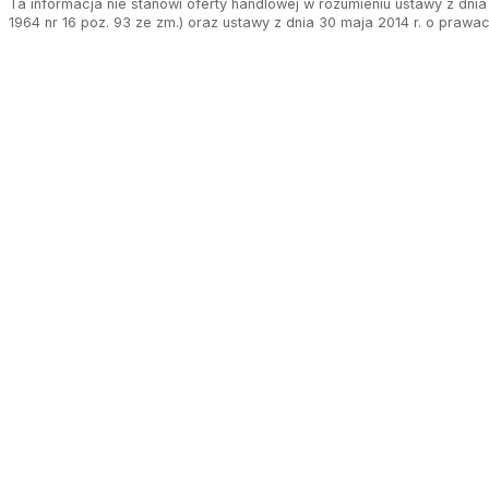
Ta informacja nie stanowi oferty handlowej w rozumieniu ustawy z dnia 
1964 nr 16 poz. 93 ze zm.) oraz ustawy z dnia 30 maja 2014 r. o prawa