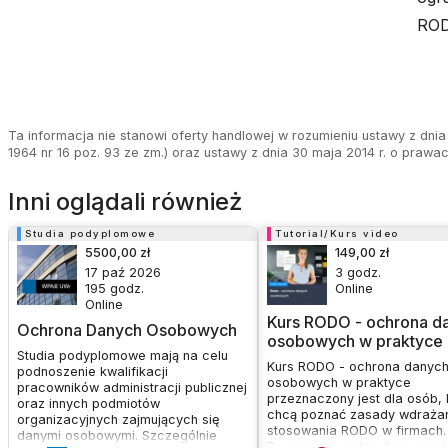
ROD
Ta informacja nie stanowi oferty handlowej w rozumieniu ustawy z dnia 
1964 nr 16 poz. 93 ze zm.) oraz ustawy z dnia 30 maja 2014 r. o prawa
Inni oglądali również
Studia podyplomowe
Tutorial/Kurs video
5500,00 zł
149,00 zł
17 paź 2026
3
godz.
195
godz.
Online
Online
Kurs RODO - ochrona d
Ochrona Danych Osobowych
osobowych w praktyce
Studia podyplomowe mają na celu
Kurs RODO - ochrona danyc
podnoszenie kwalifikacji
osobowych w praktyce
pracowników administracji publicznej
przeznaczony jest dla osób, 
oraz innych podmiotów
chcą poznać zasady wdrażan
organizacyjnych zajmujących się
stosowania RODO w firmach.
danymi osobowymi. Szczególnie
Dowiesz się, jakie dane są c