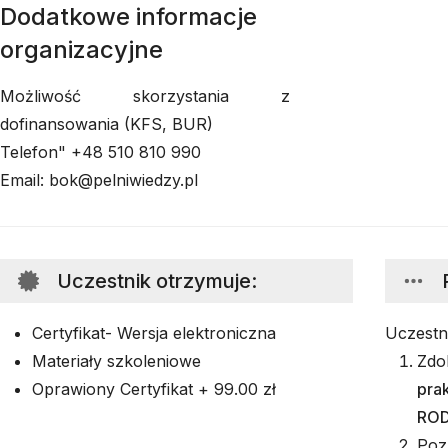
Dodatkowe informacje
organizacyjne
Możliwość skorzystania z
dofinansowania (KFS, BUR)
Telefon" +48 510 810 990
Email: bok@pelniwiedzy.pl
Uczestnik otrzymuje
:
Certyfikat- Wersja elektroniczna
Uczestn
Materiały szkoleniowe
Zdo
Oprawiony Certyfikat + 99.00 zł
pra
ROD
Poz