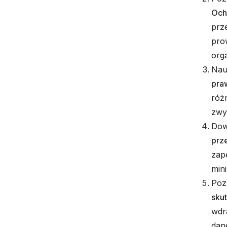
Och
prz
pro
org
Nau
pra
róż
zwy
Dow
prz
zap
mini
Poz
sku
wdr
dan