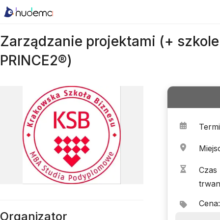
Zarządzanie projektami (+ szkolen
PRINCE2®)
Term
Miejs
Czas
trwan
Cena
:
Organizator