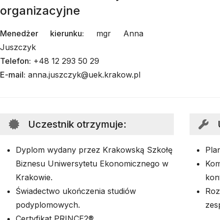
organizacyjne
Menedżer kierunku:
mgr Anna
Juszczyk
Telefon:
+48 12 293 50 29
E-mail:
anna.juszczyk@uek.krakow.pl
Uczestnik otrzymuje
:
Dyplom wydany przez Krakowską Szkołę
Pla
Biznesu Uniwersytetu Ekonomicznego w
Kom
Krakowie.
kon
Świadectwo ukończenia studiów
Roz
podyplomowych.
zes
Certyfikat PRINCE2®.