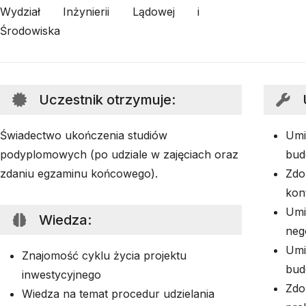
Wydział Inżynierii Lądowej i
Środowiska
Uczestnik otrzymuje
:
Świadectwo ukończenia studiów
Umi
podyplomowych (po udziale w zajęciach oraz
bud
zdaniu egzaminu końcowego).
Zdo
kon
Umi
Wiedza
:
nego
Umi
Znajomość cyklu życia projektu
bud
inwestycyjnego
Zdo
Wiedza na temat procedur udzielania