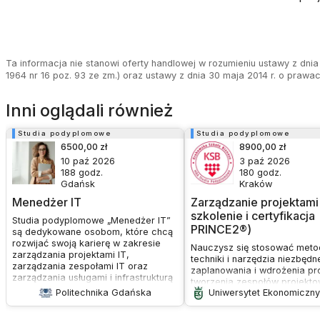
Ta informacja nie stanowi oferty handlowej w rozumieniu ustawy z dnia 
1964 nr 16 poz. 93 ze zm.) oraz ustawy z dnia 30 maja 2014 r. o prawa
Inni oglądali również
Studia podyplomowe
Studia podyplomowe
6500,00 zł
8900,00 zł
10 paź 2026
3 paź 2026
188
godz.
180
godz.
Gdańsk
Kraków
Menedżer IT
Zarządzanie projektami
szkolenie i certyfikacja
Studia podyplomowe „Menedżer IT”
PRINCE2®)
są dedykowane osobom, które chcą
rozwijać swoją karierę w zakresie
Nauczysz się stosować meto
zarządzania projektami IT,
techniki i narzędzia niezbędn
zarządzania zespołami IT oraz
zaplanowania i wdrożenia pr
zarządzania usługami i infrastrukturą
tworzenia zespołów projekto
IT. Celem studiów jest wyposażenie
Politechnika Gdańska
Uniwersytet Ekonomiczn
właściwych kanałów komunika
uczestników w umiejętności i wiedzę
oraz pogłębisz wiedzę na te
niezbędną do efektywnego
odgrywania ról w organizacji.