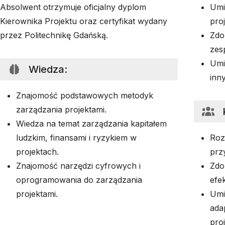
Absolwent otrzymuje oficjalny dyplom
Umi
Kierownika Projektu oraz certyfikat wydany
pro
przez Politechnikę Gdańską.
Zdo
zes
Umi
Wiedza
:
inn
Znajomość podstawowych metodyk
zarządzania projektami.
Wiedza na temat zarządzania kapitałem
ludzkim, finansami i ryzykiem w
Roz
projektach.
prz
Znajomość narzędzi cyfrowych i
Zdo
oprogramowania do zarządzania
efe
projektami.
Umi
ada
proj