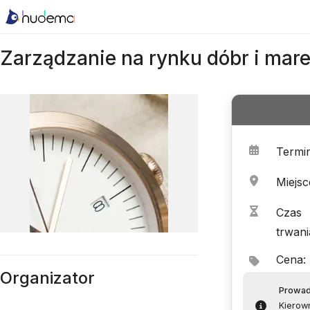
Zarządzanie na rynku dóbr i mar
Termi
Miejsc
Czas
trwani
Cena
:
Organizator
Prowa
Kierown