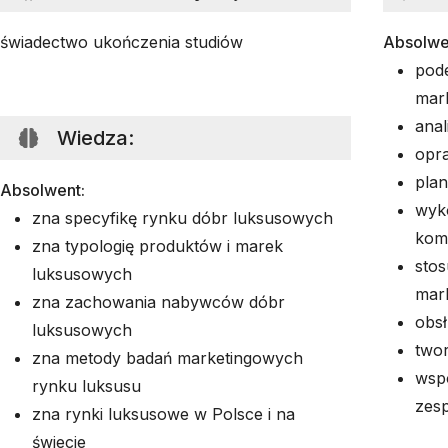
świadectwo ukończenia studiów
Absolwe
pode
mar
anal
Wiedza
:
opr
plan
Absolwent:
wyko
zna specyfikę rynku dóbr luksusowych
komu
zna typologię produktów i marek
stos
luksusowych
mar
zna zachowania nabywców dóbr
obsł
luksusowych
twor
zna metody badań marketingowych
wspó
rynku luksusu
zes
zna rynki luksusowe w Polsce i na
świecie