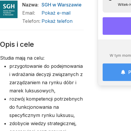
Nazwa
:
SGH w Warszawie
Witek-
Email
:
Pokaż e-mail
Telefon
:
Pokaż telefon
Opis i cele
W tym mome
Studia mają na celu:
przygotowanie do podejmowania
P
i wdrażania decyzji związanych z
zarządzaniem na rynku dóbr i
marek luksusowych,
rozwój kompetencji potrzebnych
do funkcjonowania na
specyficznym rynku luksusu,
zdobycie wiedzy strategicznej,