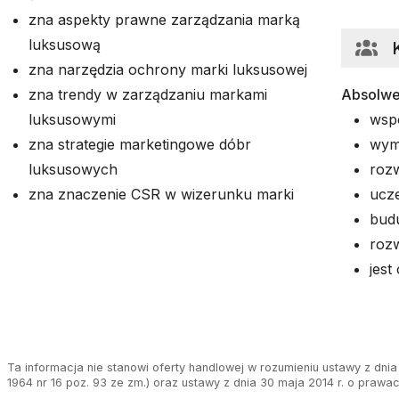
zna aspekty prawne zarządzania marką
luksusową
zna narzędzia ochrony marki luksusowej
zna trendy w zarządzaniu markami
Absolwe
luksusowymi
wsp
zna strategie marketingowe dóbr
wymi
luksusowych
roz
zna znaczenie CSR w wizerunku marki
ucz
bud
rozw
jest
Ta informacja nie stanowi oferty handlowej w rozumieniu ustawy z dnia 
1964 nr 16 poz. 93 ze zm.) oraz ustawy z dnia 30 maja 2014 r. o prawa