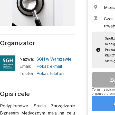
Miejs
Czas
trwan
Spotka
Organizator
miesią
Prowa
KIERO
Nazwa
:
SGH w Warszawie
Siemią
Email
:
Pokaż e-mail
Telefon
:
Pokaż telefon
Z
Termin zapisów
Opis i cele
organizatorem,
Podyplomowe Studia Zarządzanie
Biznesem Medycznym mają na celu