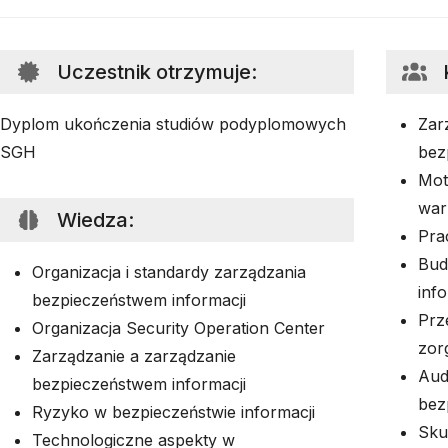
Uczestnik otrzymuje
:
Dyplom ukończenia studiów podyplomowych
Zar
SGH
bez
Mot
war
Wiedza
:
Pra
Bud
Organizacja i standardy zarządzania
inf
bezpieczeństwem informacji
Prz
Organizacja Security Operation Center
zor
Zarządzanie a zarządzanie
Aud
bezpieczeństwem informacji
bez
Ryzyko w bezpieczeństwie informacji
Sku
Technologiczne aspekty w