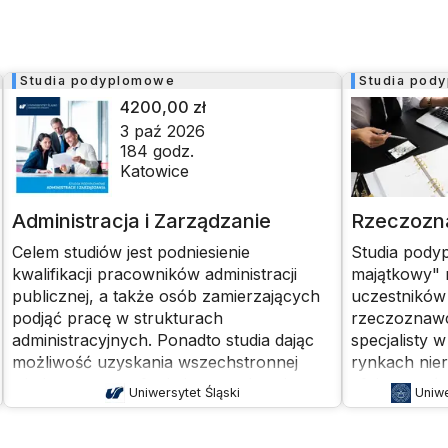
Studia podyplomowe
Studia pod
4200,00 zł
3 paź 2026
184
godz.
Katowice
Administracja i Zarządzanie
Rzeczozn
Celem studiów jest podniesienie
Studia pod
kwalifikacji pracowników administracji
majątkowy" 
publicznej, a także osób zamierzających
uczestnikó
podjąć pracę w strukturach
rzeczoznaw
administracyjnych. Ponadto studia dając
specjalisty 
możliwość uzyskania wszechstronnej
rynkach nie
wiedzy na temat funkcjonowania sektora
efektywnośc
Uniwersytet Śląski
Uniw
publicznego, a także zasad prowadzenia
przedsiębior
działalności gospodarczej, pozwalają
wartości ban