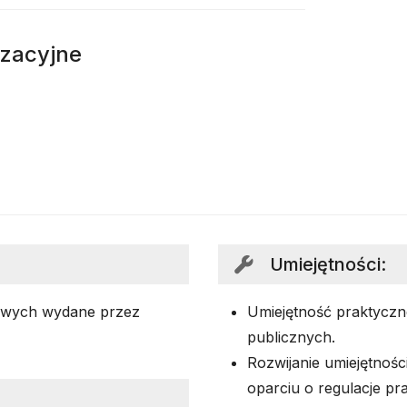
izacyjne
Umiejętności
:
owych wydane przez
Umiejętność praktycz
publicznych.
Rozwijanie umiejętnoś
oparciu o regulacje p