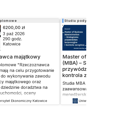
yplomowe
Studia podyplomowe
6200,00 zł
14 500,00 zł
3 paź 2026
3 paź 2026
290
godz.
376
godz.
Katowice
Katowice
awca majątkowy
Master of Business Ad
(MBA) – Strategiczne
yplomowe "Rzeczoznawca
przywództwo korpora
mają na celu przygotowanie
kontrola zarządcza
w do wykonywania zawodu
cy majątkowego oraz
Studia MBA nastawione na
w dziedzinie doradztwa na
zaawansowanych kompete
ruchomości, oceny
menedżerskich, przywódcz
i inwestowania, wyceny
nadzorczych. Program inte
ersytet Ekonomiczny Katowice
Uniwersytet Ekonomic
stw, a także określania
zagadnienia ładu korporac
kowo-hipotecznej. Studia te
strategii, kontroli zarządcz