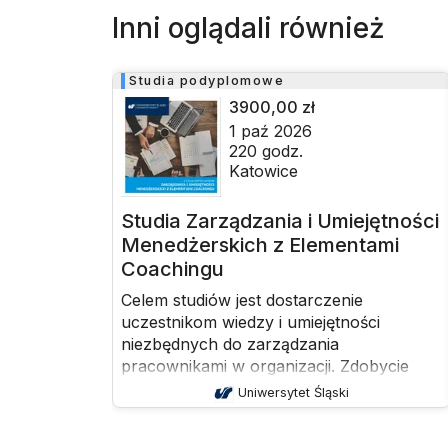
Inni oglądali również
Studia podyplomowe
3900,00 zł
1 paź 2026
220
godz.
Katowice
Studia Zarządzania i Umiejętności
Menedżerskich z Elementami
Coachingu
Celem studiów jest dostarczenie
uczestnikom wiedzy i umiejętności
niezbędnych do zarządzania
pracownikami w organizacji. Zdobycie
kompetencji psychologicznych,
Uniwersytet Śląski
kierowniczych i coachingowych.
Uczestnicy poznają psychologiczne