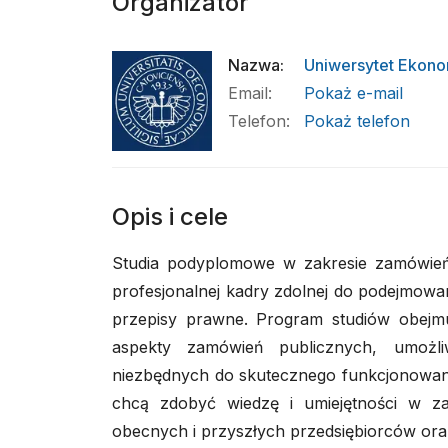
Organizator
Nazwa
:
Uniwersytet Ekono
Email
:
Pokaż e-mail
Telefon
:
Pokaż telefon
Opis i cele
Studia podyplomowe w zakresie zamówień
profesjonalnej kadry zdolnej do podejmowan
przepisy prawne. Program studiów obejmu
aspekty zamówień publicznych, umożliw
niezbędnych do skutecznego funkcjonowani
chcą zdobyć wiedzę i umiejętności w z
obecnych i przyszłych przedsiębiorców ora