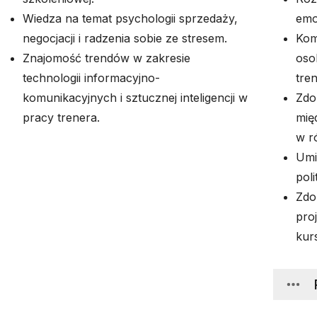
Wiedza na temat psychologii sprzedaży,
emo
negocjacji i radzenia sobie ze stresem.
Kom
Znajomość trendów w zakresie
osob
technologii informacyjno-
tren
komunikacyjnych i sztucznej inteligencji w
Zdo
pracy trenera.
mię
w r
Umi
poli
Zdo
pro
kur