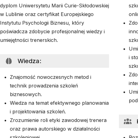
dyplom Uniwersytetu Marii Curie-Skłodowskiej
szk
w Lublinie oraz certyfikat Europejskiego
onli
Instytutu Psychologii Biznesu, który
Zdo
poświadcza zdobycie profesjonalnej wiedzy i
inn
umiejętności trenerskich.
szk
Umi
i s
Wiedza
:
szk
Zdo
Znajomość nowoczesnych metod i
int
technik prowadzenia szkoleń
Umi
biznesowych.
pod
Wiedza na temat efektywnego planowania
i projektowania szkoleń.
Zrozumienie roli etyki zawodowej trenera
oraz prawa autorskiego w działalności
szkoleniowej.
Roz