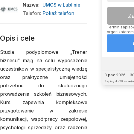
Nazwa
:
UMCS w Lublinie
Telefon
:
Pokaż telefon
Z
Termin zapisów
organizatorem,
Opis i cele
Studia podyplomowe „Trener
biznesu” mają na celu wyposażenie
uczestników w specjalistyczną wiedzę
3 paź 2026 - 3
oraz praktyczne umiejętności
Zapisy do
28 wrześni
potrzebne do skutecznego
prowadzenia szkoleń biznesowych.
Kurs zapewnia kompleksowe
przygotowanie w zakresie
komunikacji, współpracy zespołowej,
psychologii sprzedaży oraz radzenia