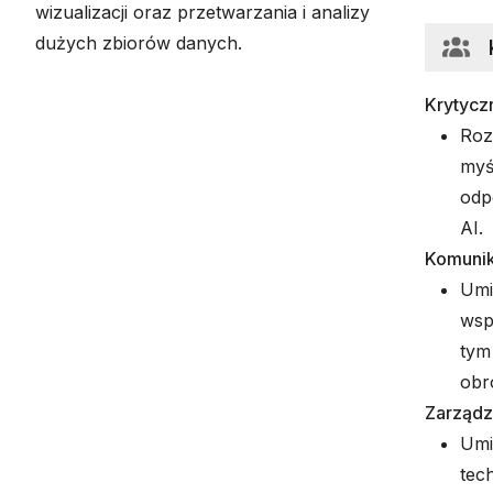
wizualizacji oraz przetwarzania i analizy
dużych zbiorów danych.
Krytycz
Roz
myś
odp
AI.
Komunik
Umi
wsp
tym
obr
Zarządz
Umi
tec