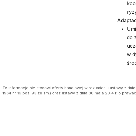
koo
ryz
Adaptac
Umi
do 
ucz
w d
śro
Ta informacja nie stanowi oferty handlowej w rozumieniu ustawy z dnia 
1964 nr 16 poz. 93 ze zm.) oraz ustawy z dnia 30 maja 2014 r. o prawa