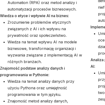
def
Automation (RPA) oraz metod analizy i
nie
automatyzacji procesów biznesowych.
pro
Wiedza o etyce i wpływie AI na biznes
:
aut
Zrozumienie problemów etycznych
Impleme
związanych z AI i ich wpływu na
Umi
prywatność oraz społeczeństwo.
oce
Wiedza na temat wpływu AI na modele
dzi
biznesowe, transformację organizacji i
pro
wyzwania związane z implementacją AI w
Analiza
różnych branżach.
AI
:
Znajomość podstaw analizy danych i
Umi
programowania w Pythonie
:
prz
Wiedza na temat analizy danych przy
pro
użyciu Pythona oraz umiejętność
two
programowania w tym języku.
zes
Znajomość metod analizy danych,