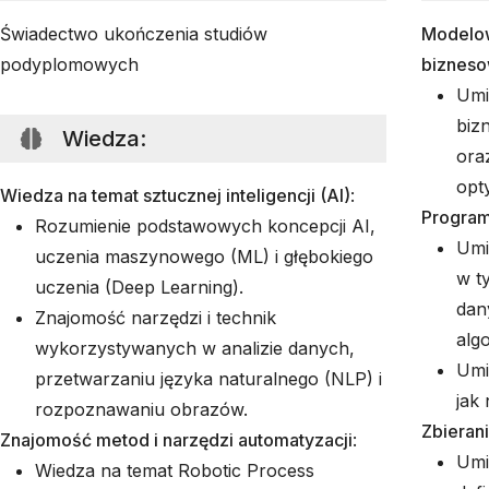
Świadectwo ukończenia studiów
Modelow
podyplomowych
biznes
Umi
biz
Wiedza
:
ora
opty
Wiedza na temat sztucznej inteligencji (AI)
:
Program
Rozumienie podstawowych koncepcji AI,
Umi
uczenia maszynowego (ML) i głębokiego
w t
uczenia (Deep Learning).
dan
Znajomość narzędzi i technik
alg
wykorzystywanych w analizie danych,
Umi
przetwarzaniu języka naturalnego (NLP) i
jak
rozpoznawaniu obrazów.
Zbieran
Znajomość metod i narzędzi automatyzacji
:
Umi
Wiedza na temat Robotic Process