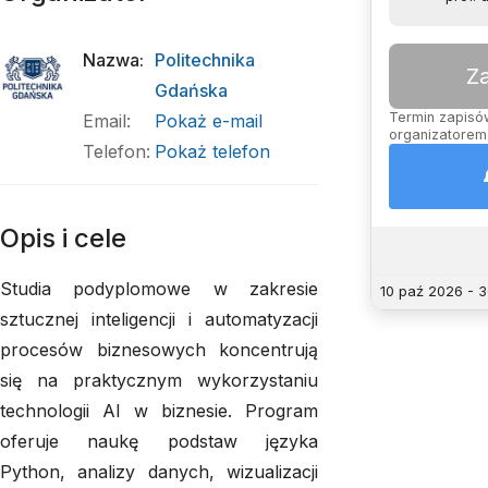
Nazwa
:
Politechnika
Z
Gdańska
Termin zapisów
Email
:
Pokaż e-mail
organizatorem,
Telefon
:
Pokaż telefon
Opis i cele
Studia podyplomowe w zakresie
10 paź 2026 - 
sztucznej inteligencji i automatyzacji
procesów biznesowych koncentrują
się na praktycznym wykorzystaniu
technologii AI w biznesie. Program
oferuje naukę podstaw języka
Python, analizy danych, wizualizacji