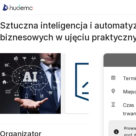
Sztuczna inteligencja i automat
biznesowych w ujęciu praktycz
Term
Miejs
Czas
trwan
Prowa
Organizator
prof.