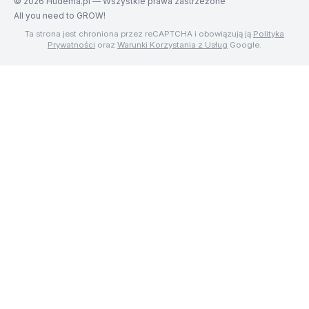
©
2026
Hudema.pl — Wszystkie prawa zastrzeżone
All you need to GROW!
Ta strona jest chroniona przez reCAPTCHA i obowiązują ją
Polityka
Prywatności
oraz
Warunki Korzystania z Usług
Google.