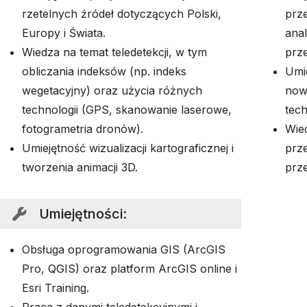
rzetelnych źródeł dotyczących Polski,
prz
Europy i Świata.
anal
Wiedza na temat teledetekcji, w tym
prz
obliczania indeksów (np. indeks
Umie
wegetacyjny) oraz użycia różnych
now
technologii (GPS, skanowanie laserowe,
tech
fotogrametria dronów).
Wie
Umiejętność wizualizacji kartograficznej i
prz
tworzenia animacji 3D.
prz
Umiejętności
:
Obsługa oprogramowania GIS (ArcGIS
Pro, QGIS) oraz platform ArcGIS online i
Esri Training.