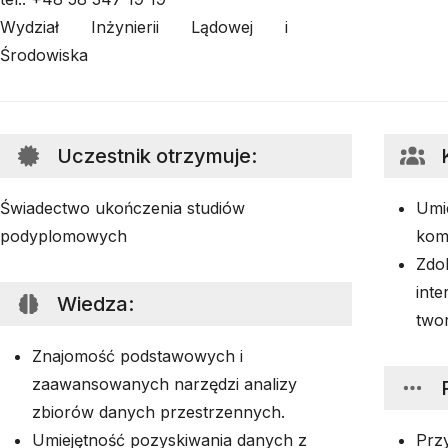
Wydział Inżynierii Lądowej i
Środowiska
Uczestnik otrzymuje
:
Świadectwo ukończenia studiów
Umie
podyplomowych
komu
Zdol
inte
Wiedza
:
two
Znajomość podstawowych i
zaawansowanych narzędzi analizy
zbiorów danych przestrzennych.
Umiejętność pozyskiwania danych z
Prz