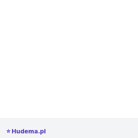
⭐️ Hudema.pl