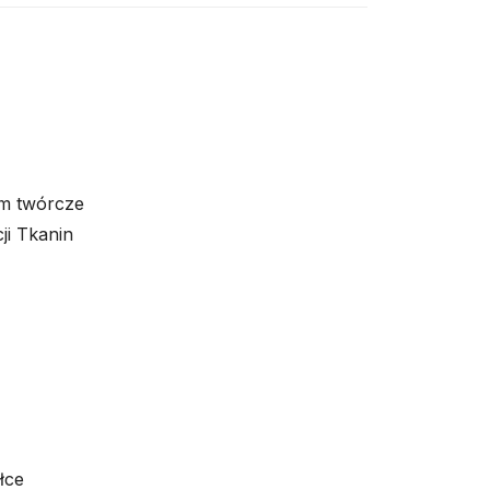
m twórcze
ji Tkanin
łce