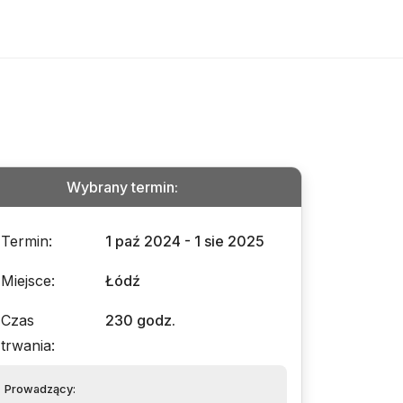
Wybrany termin
:
Termin
:
1 paź 2024 - 1 sie 2025
Miejsce
:
Łódź
Czas
230 godz.
trwania
:
Prowadzący
: