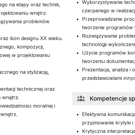
Wykorzystywanie techni
go na etapy oraz technik,
czerpanego w realizacj
rojektowaniu wnętrz.
Przeprowadzanie proce
wiązywania problemów
tworzenie programów 
Rozwiązywanie proble
raz ikon designu XX wieku.
technologii wykończen
znego, kompozycji,
Użycie programów kom
okowej w projektowaniu
tworzeniu dokumentacji
Prezentacja, analiza i
cznego na stylizację,
przedstawicielami innyc
ntacji technicznej oraz
m wnętrz.
Kompetencje s
iedzialności moralnej i
wnętrz.
Efektywna komunikacja
przyjmowanie krytyki i
Krytyczna interpretacja 