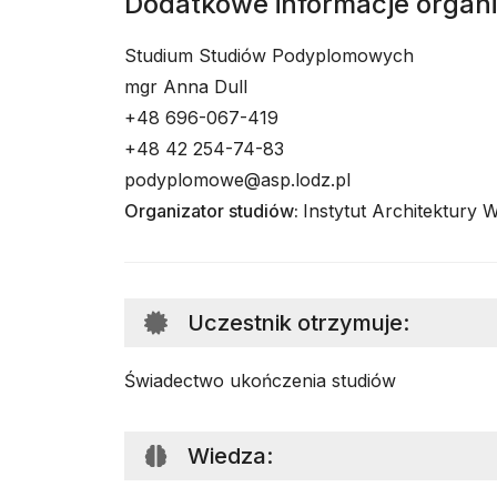
Dodatkowe informacje organ
Studium Studiów Podyplomowych
mgr Anna Dull
+48 696-067-419
+48 42 254-74-83
podyplomowe@asp.lodz.pl
Organizator studiów:
Instytut Architektury 
Uczestnik otrzymuje
:
Świadectwo ukończenia studiów
Wiedza
: