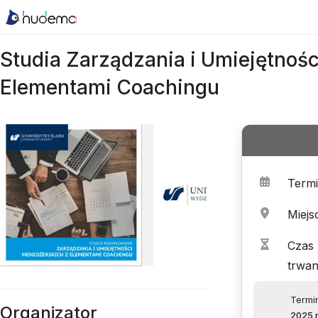
Studia Zarządzania i Umiejętnoś
Elementami Coachingu
Term
Miejs
Czas
trwan
Termin
Organizator
2025 r