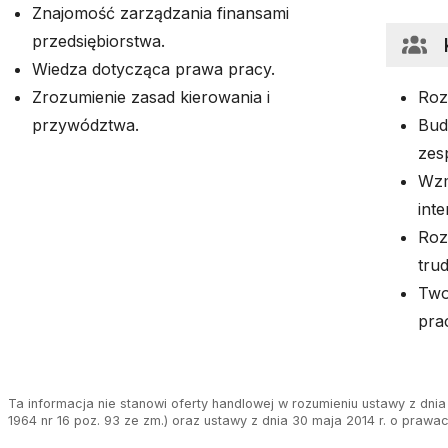
Znajomość zarządzania finansami
przedsiębiorstwa.
Wiedza dotycząca prawa pracy.
Zrozumienie zasad kierowania i
Roz
przywództwa.
Bud
zes
Wzm
inte
Roz
tru
Two
pra
Ta informacja nie stanowi oferty handlowej w rozumieniu ustawy z dnia 
1964 nr 16 poz. 93 ze zm.) oraz ustawy z dnia 30 maja 2014 r. o prawa