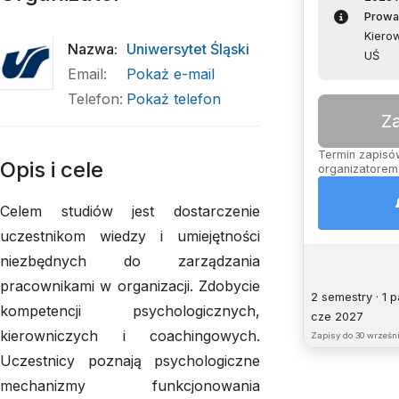
Prowa
Kierow
Nazwa
:
Uniwersytet Śląski
UŚ
Email
:
Pokaż e-mail
Telefon
:
Pokaż telefon
Z
Termin zapisów
Opis i cele
organizatorem,
Celem studiów jest dostarczenie
uczestnikom wiedzy i umiejętności
niezbędnych do zarządzania
pracownikami w organizacji. Zdobycie
2 semestry · 1 
kompetencji psychologicznych,
cze 2027
kierowniczych i coachingowych.
Zapisy do
30 wrześni
Uczestnicy poznają psychologiczne
mechanizmy funkcjonowania