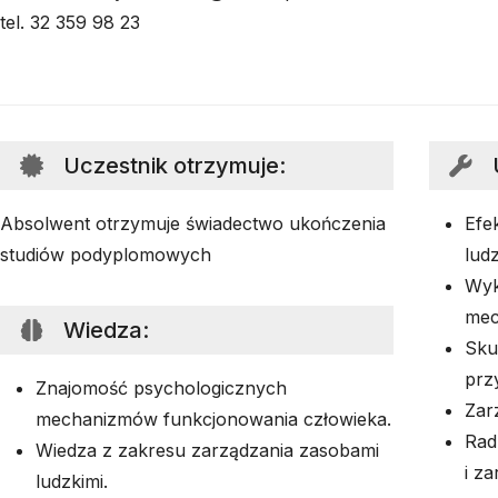
tel. 32 359 98 23
Uczestnik otrzymuje
:
Absolwent otrzymuje świadectwo ukończenia
Efe
studiów podyplomowych
ludz
Wyk
mec
Wiedza
:
Sku
prz
Znajomość psychologicznych
Zar
mechanizmów funkcjonowania człowieka.
Rad
Wiedza z zakresu zarządzania zasobami
i z
ludzkimi.