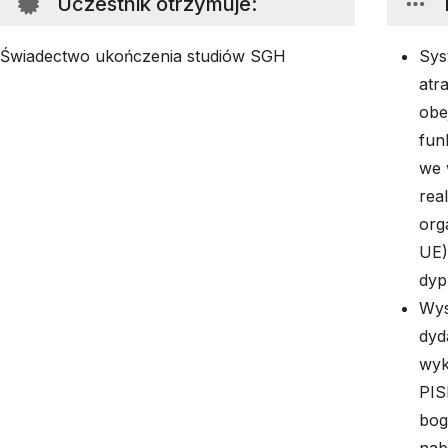
Uczestnik otrzymuje
:
Świadectwo ukończenia studiów SGH
Sys
atr
obe
fun
we 
real
org
UE)
dyp
Wys
dyd
wyk
PIS
bog