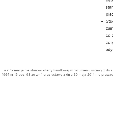
nab
sta
pla
Stu
zai
co 
zor
edyc
Ta informacja nie stanowi oferty handlowej w rozumieniu ustawy z dnia 
1964 nr 16 poz. 93 ze zm.) oraz ustawy z dnia 30 maja 2014 r. o prawa