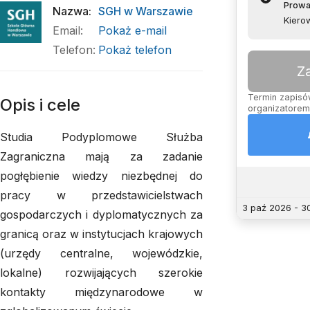
Prowa
Nazwa
:
SGH w Warszawie
Kierow
Email
:
Pokaż e-mail
Telefon
:
Pokaż telefon
Z
Termin zapisów
Opis i cele
organizatorem,
Studia Podyplomowe Służba
Zagraniczna mają za zadanie
pogłębienie wiedzy niezbędnej do
pracy w przedstawicielstwach
3 paź 2026 - 3
gospodarczych i dyplomatycznych za
granicą oraz w instytucjach krajowych
(urzędy centralne, wojewódzkie,
lokalne) rozwijających szerokie
kontakty międzynarodowe w