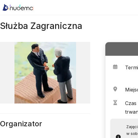
Służba Zagraniczna
Term
Miejs
Czas
trwan
Organizator
Zajęc
w sobo