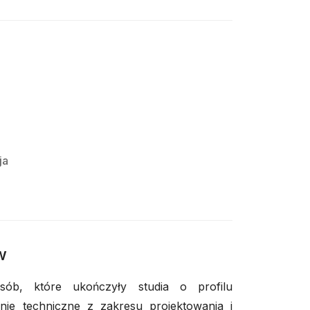
e
ja
w
ób, które ukończyły studia o profilu
ie techniczne z zakresu projektowania i