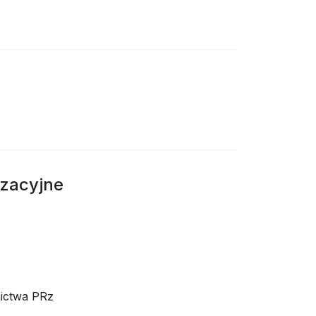
izacyjne
nictwa PRz