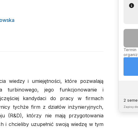
zowska
Termin 
organiz
a wiedzy i umiejętności, które pozwalają
ka turbinowego, jego funkcjonowanie i
jczęściej kandydaci do pracy w firmach
2 semes
nicy tychże firm z działów inżynieryjnych,
Zapisy d
ju (R&D), którzy nie mają przygotowania
h i chcieliby uzupełnić swoją wiedzę w tym