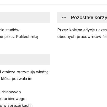
Pozostałe korzy
ia studiów
Przez kolejne edycje uczes
e przez Politechnikę
obecnych pracowników firm
i Lotnicze
otrzymują wiedzę
, która pozwala im
 turbinowych
ka turbinowego
u w sprężarkach i