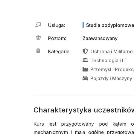
Usługa
:
Studia podyplomow
Poziom
:
Zaawansowany
Kategorie
:
Ochrona
i
Militarne
Technologia
i
IT
Przemysł
i
Produkc
Pojazdy
i
Maszyny
Charakterystyka uczestnikó
Kurs jest przygotowany pod kątem os
mechanicznym i mają ogólne przygotowan