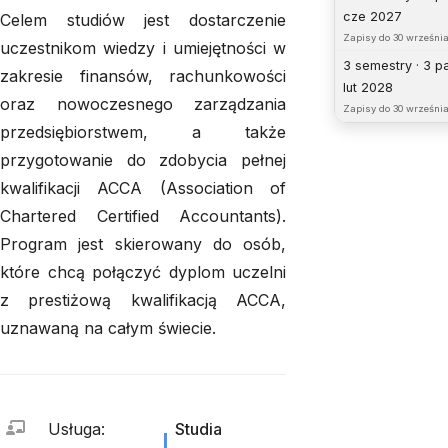
cze 2027
Celem studiów jest dostarczenie
Zapisy do
30 września
uczestnikom wiedzy i umiejętności w
3 semestry · 3 p
zakresie finansów, rachunkowości
lut 2028
oraz nowoczesnego zarządzania
Zapisy do
30 września
przedsiębiorstwem, a także
przygotowanie do zdobycia pełnej
kwalifikacji ACCA (Association of
Chartered Certified Accountants).
Program jest skierowany do osób,
które chcą połączyć dyplom uczelni
z prestiżową kwalifikacją ACCA,
uznawaną na całym świecie.
Usługa
:
Studia