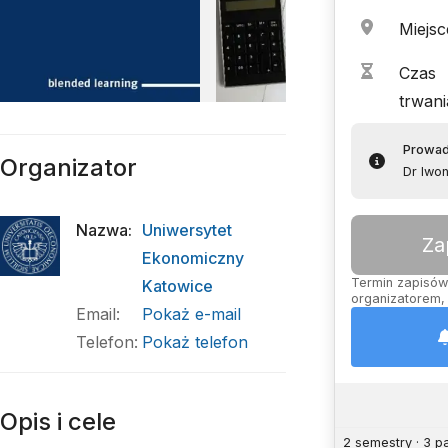
Miejsc
Czas
trwani
Prowa
Organizator
Dr Iwo
Nazwa
:
Uniwersytet
Za
Ekonomiczny
Termin zapisów 
Katowice
organizatorem, 
Email
:
Pokaż e-mail
Telefon
:
Pokaż telefon
Opis i cele
2 semestry · 3 p