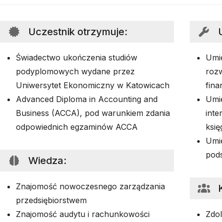
Uczestnik otrzymuje
:
Świadectwo ukończenia studiów
Umie
podyplomowych wydane przez
roz
Uniwersytet Ekonomiczny w Katowicach
fin
Advanced Diploma in Accounting and
Umie
Business (ACCA), pod warunkiem zdania
inte
odpowiednich egzaminów ACCA
ksi
Umie
pods
Wiedza
:
Znajomość nowoczesnego zarządzania
przedsiębiorstwem
Znajomość audytu i rachunkowości
Zdo