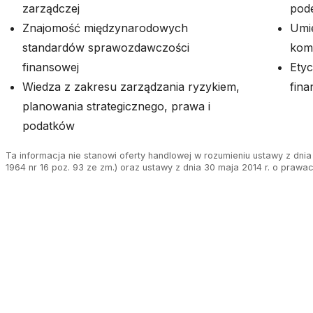
zarządczej
pod
Znajomość międzynarodowych
Umie
standardów sprawozdawczości
kom
finansowej
Etyc
Wiedza z zakresu zarządzania ryzykiem,
fina
planowania strategicznego, prawa i
podatków
Ta informacja nie stanowi oferty handlowej w rozumieniu ustawy z dnia 
1964 nr 16 poz. 93 ze zm.) oraz ustawy z dnia 30 maja 2014 r. o prawa