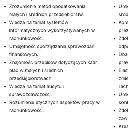
Zrozumienie metod opodatkowania
Umi
małych i średnich przedsiębiorstw.
śro
Wiedza na temat systemów
Kom
informatycznych wykorzystywanych w
prez
rachunkowości.
Zdo
Umiejętność sporządzania sprawozdań
odpo
finansowych.
Dbał
Znajomość przepisów dotyczących kadr i
praw
płac w małych i średnich
Elas
przedsiębiorstwach.
zmie
Wiedza na temat audytu i
rac
sprawozdawczości.
Umie
Rozumienie etycznych aspektów pracy w
konf
rachunkowości.
Zdol
zaw
Kre