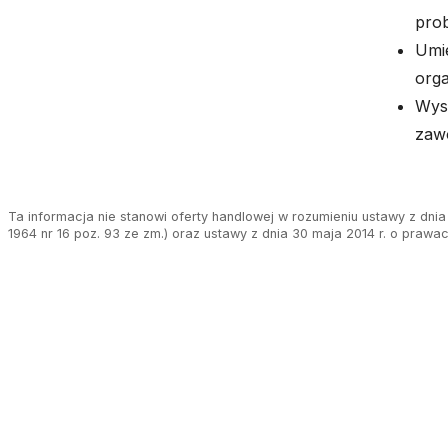
pro
Umie
orga
Wyso
zaw
Ta informacja nie stanowi oferty handlowej w rozumieniu ustawy z dnia 
1964 nr 16 poz. 93 ze zm.) oraz ustawy z dnia 30 maja 2014 r. o prawa