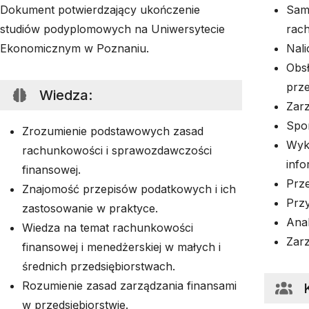
Dokument potwierdzający ukończenie
Sam
studiów podyplomowych na Uniwersytecie
rac
Ekonomicznym w Poznaniu.
Nali
Obs
prze
Wiedza
:
Zarz
Spor
Zrozumienie podstawowych zasad
Wyk
rachunkowości i sprawozdawczości
inf
finansowej.
Prz
Znajomość przepisów podatkowych i ich
Prz
zastosowanie w praktyce.
Anal
Wiedza na temat rachunkowości
Zar
finansowej i menedżerskiej w małych i
średnich przedsiębiorstwach.
Rozumienie zasad zarządzania finansami
w przedsiębiorstwie.