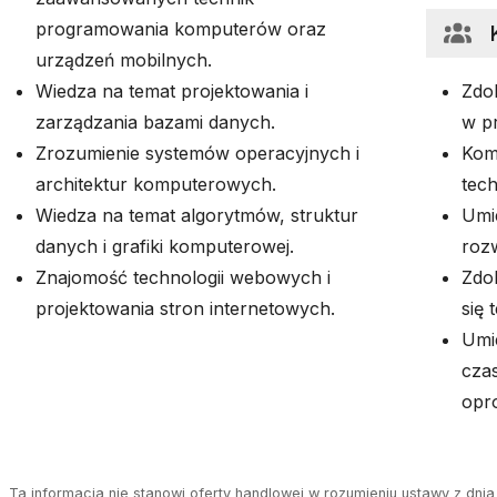
programowania komputerów oraz
urządzeń mobilnych.
Wiedza na temat projektowania i
Zdo
zarządzania bazami danych.
w p
Zrozumienie systemów operacyjnych i
Kom
architektur komputerowych.
tech
Wiedza na temat algorytmów, struktur
Umi
danych i grafiki komputerowej.
roz
Znajomość technologii webowych i
Zdol
projektowania stron internetowych.
się 
Umie
cza
opr
Ta informacja nie stanowi oferty handlowej w rozumieniu ustawy z dnia 