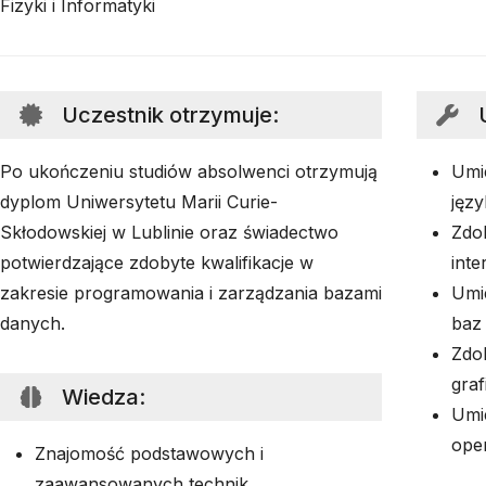
Fizyki i Informatyki
Uczestnik otrzymuje
:
Po ukończeniu studiów absolwenci otrzymują
Umi
dyplom Uniwersytetu Marii Curie-
języ
Skłodowskiej w Lublinie oraz świadectwo
Zdol
potwierdzające zdobyte kwalifikacje w
inte
zakresie programowania i zarządzania bazami
Umie
danych.
baz
Zdol
graf
Wiedza
:
Umi
ope
Znajomość podstawowych i
zaawansowanych technik