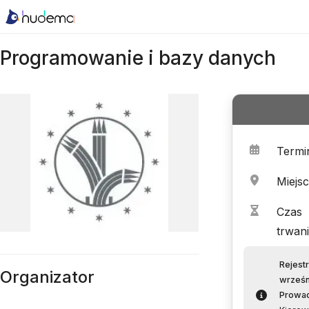
Programowanie i bazy danych
Termi
Miejs
Czas
trwan
Rejest
Organizator
wrześn
Prowa