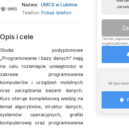
Kierow
Nazwa
:
UMCS w Lublinie
Jarosł
Telefon
:
Pokaż telefon
Za
Opis i cele
Termin zapisów 
organizatorem, 
Studia podyplomowe
„Programowanie i bazy danych” mają
na celu rozwinięcie umiejętności w
zakresie programowania
komputerów i urządzeń mobilnych
W tym mome
oraz zarządzania bazami danych.
Kurs oferuje kompleksową wiedzę na
temat algorytmów, struktur danych,
systemów operacyjnych, grafiki
komputerowej oraz programowania