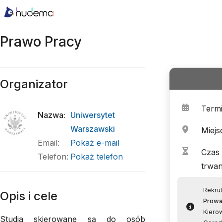
Prawo Pracy
Organizator
Term
Nazwa
:
Uniwersytet
Warszawski
Miejs
Email
:
Pokaż e-mail
Czas
Telefon
:
Pokaż telefon
trwan
Rekrut
Opis i cele
Prowa
Kierow
Studia skierowane są do osób