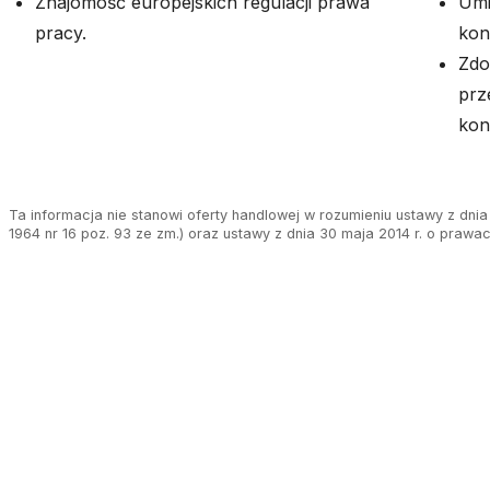
Znajomość europejskich regulacji prawa
Umi
pracy.
kon
Zdo
prz
kon
Ta informacja nie stanowi oferty handlowej w rozumieniu ustawy z dnia 
1964 nr 16 poz. 93 ze zm.) oraz ustawy z dnia 30 maja 2014 r. o prawa