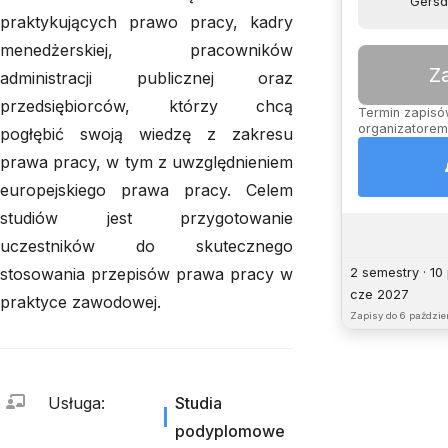
Gersd
praktykujących prawo pracy, kadry
menedżerskiej, pracowników
Z
administracji publicznej oraz
przedsiębiorców, którzy chcą
Termin zapisów
organizatorem,
pogłębić swoją wiedzę z zakresu
prawa pracy, w tym z uwzględnieniem
europejskiego prawa pracy. Celem
studiów jest przygotowanie
uczestników do skutecznego
stosowania przepisów prawa pracy w
2 semestry · 10
cze 2027
praktyce zawodowej.
Zapisy do
6 paździer
Usługa
:
Studia
podyplomowe