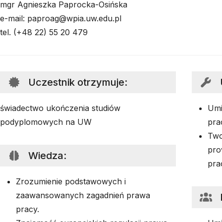
mgr Agnieszka Paprocka-Osińska
e-mail: paproag@wpia.uw.edu.pl
tel. (+48 22) 55 20 479
Uczestnik otrzymuje
:
świadectwo ukończenia studiów
Umi
podyplomowych na UW
pra
Two
pro
Wiedza
:
pra
Zrozumienie podstawowych i
zaawansowanych zagadnień prawa
pracy.