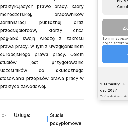
Kierow
praktykujących prawo pracy, kadry
Gersd
menedżerskiej, pracowników
administracji publicznej oraz
Z
przedsiębiorców, którzy chcą
pogłębić swoją wiedzę z zakresu
Termin zapisów
organizatorem,
prawa pracy, w tym z uwzględnieniem
europejskiego prawa pracy. Celem
studiów jest przygotowanie
uczestników do skutecznego
stosowania przepisów prawa pracy w
2 semestry · 10
praktyce zawodowej.
cze 2027
Zapisy do
6 paździer
Usługa
:
Studia
podyplomowe