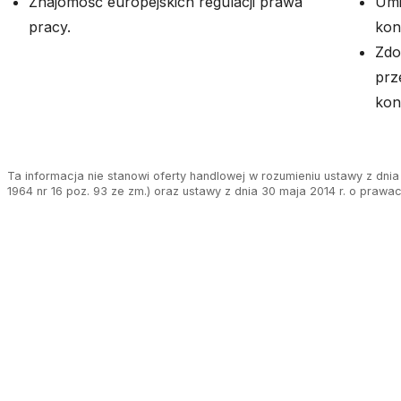
Znajomość europejskich regulacji prawa
Umi
pracy.
kon
Zdo
prz
kon
Ta informacja nie stanowi oferty handlowej w rozumieniu ustawy z dnia 
1964 nr 16 poz. 93 ze zm.) oraz ustawy z dnia 30 maja 2014 r. o prawa