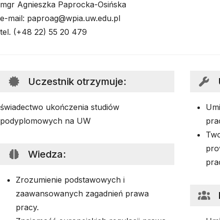
mgr Agnieszka Paprocka-Osińska
e-mail: paproag@wpia.uw.edu.pl
tel. (+48 22) 55 20 479
Uczestnik otrzymuje
:
świadectwo ukończenia studiów
Umi
podyplomowych na UW
pra
Two
pro
Wiedza
:
pra
Zrozumienie podstawowych i
zaawansowanych zagadnień prawa
pracy.