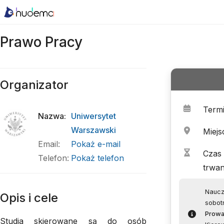
Prawo Pracy
Organizator
Term
Nazwa
:
Uniwersytet
Warszawski
Miejs
Email
:
Pokaż e-mail
Czas
Telefon
:
Pokaż telefon
trwan
Naucz
Opis i cele
sobot
Prowa
Studia skierowane są do osób