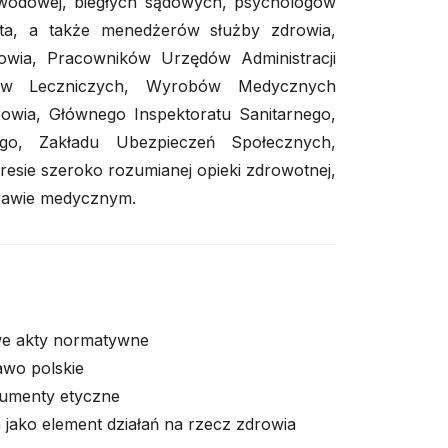
wodowej, biegłych sądowych, psychologów
nta, a także menedżerów służby zdrowia,
ia, Pracowników Urzędów Administracji
któw Leczniczych, Wyrobów Medycznych
rowia, Głównego Inspektoratu Sanitarnego,
go, Zakładu Ubezpieczeń Społecznych,
esie szeroko rozumianej opieki zdrowotnej,
prawie medycznym.
we akty normatywne
awo polskie
gumenty etyczne
jako element działań na rzecz zdrowia