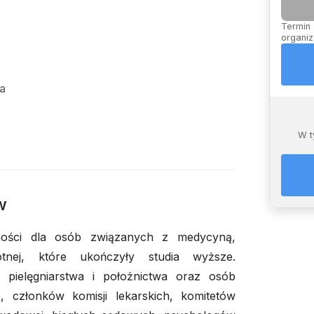
e
Termin 
organiz
a
W t
w
ności dla osób związanych z medycyną,
otnej, które ukończyły studia wyższe.
 pielęgniarstwa i położnictwa oraz osób
 członków komisji lekarskich, komitetów