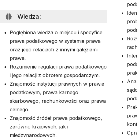
pod
Iden
Wiedza
:
pro
pod
Pogłębiona wiedza o miejscu i specyfice
Roz
prawa podatkowego w systemie prawa
rac
oraz jego relacjach z innymi gałęziami
Inte
prawa.
poda
Rozumienie regulacji prawa podatkowego
prak
i jego relacji z obrotem gospodarczym.
Anal
Znajomość instytucji prawnych w prawie
sądo
podatkowym, prawa karnego
pod
skarbowego, rachunkowości oraz prawa
Pra
celnego.
pra
Znajomość źródeł prawa podatkowego,
kont
zarówno krajowych, jak i
Opra
międzynarodowych.