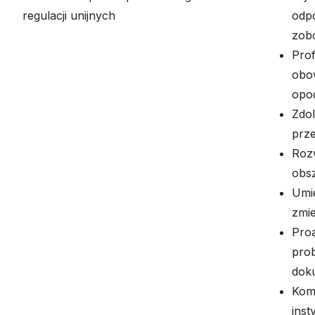
regulacji unijnych
odp
zob
Pro
obo
opo
Zdol
prz
Rozw
obs
Umie
zmie
Pro
pro
dok
Kom
inst