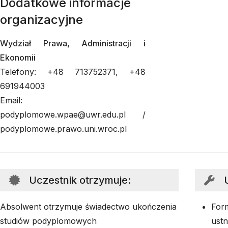
Dodatkowe informacje
organizacyjne
Wydział Prawa, Administracji i
Ekonomii
Telefony: +48 713752371, +48
691944003
Email:
podyplomowe.wpae@uwr.edu.pl /
podyplomowe.prawo.uni.wroc.pl
Uczestnik otrzymuje
:
Absolwent otrzymuje świadectwo ukończenia
For
studiów podyplomowych
ustn