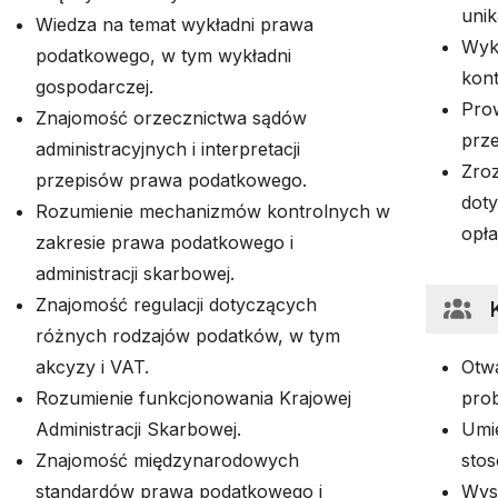
unik
Wiedza na temat wykładni prawa
Wyk
podatkowego, w tym wykładni
kont
gospodarczej.
Prow
Znajomość orzecznictwa sądów
prz
administracyjnych i interpretacji
Zroz
przepisów prawa podatkowego.
dot
Rozumienie mechanizmów kontrolnych w
opła
zakresie prawa podatkowego i
administracji skarbowej.
Znajomość regulacji dotyczących
różnych rodzajów podatków, w tym
akcyzy i VAT.
Otw
Rozumienie funkcjonowania Krajowej
pro
Administracji Skarbowej.
Umie
Znajomość międzynarodowych
sto
standardów prawa podatkowego i
Wys