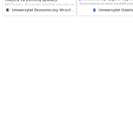
stosowania prawa podatkow
MSTeams. Program kładzie nacisk na
praktyceuczą obliczania,
zdobycie wiedzy i umiejętności z
Uniwersytet Ekonomiczny Wrocław
Uniwersytet Gdańs
optymalizacji oraz egzekwo
zakresu prawa podatkowego,
podatkówCel studiówpodnies
procedur podatkowych, polityki
kwalifikacji zawodowychzdo
podatkowej przedsiębiorstwa oraz
wiedzy z zakresu prawa
sprawozdawczości podatkowej.
podatkowegorozwój umiejętn
Uczestnicy uczą się prowadzenia
praktycznego stosowania pr
ksiąg podatkowych i zagadnień z
prawa celnego, międzynarodowego
opodatkowania oraz systemu
ubezpieczeń. Program przygotowuje
do egzaminu na doradcę
podatkowego.