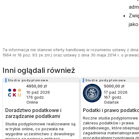
admi
Zwi
jako
Ta informacja nie stanowi oferty handlowej w rozumieniu ustawy z dnia 
1964 nr 16 poz. 93 ze zm.) oraz ustawy z dnia 30 maja 2014 r. o prawa
Inni oglądali również
Studia podyplomowe
Studia podyplomowe
4950,00 zł
5000,00 zł
10 paź 2026
17 paź 2026
176
godz.
167
godz.
Online
Gdańsk
Doradztwo podatkowe i
Podatki i prawo podat
zarządzanie podatkami
Roczne studia podyplomowe
zakresu podatków i prawa
Studia podyplomowe realizowane są
podatkowego, które:obejmuj
w trybie online, co pozwala na
zagadnienia materialnoprawn
wygodne uczestnictwo z dowolnego
proceduralneprzygotowują d
miejsca za pomocą aplikacji