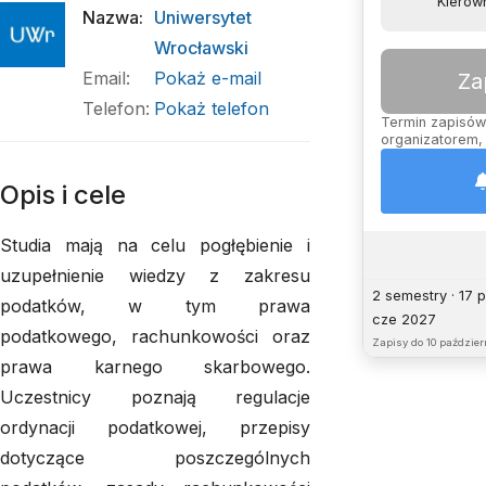
Kierown
Nazwa
:
Uniwersytet
Wrocławski
Email
:
Pokaż e-mail
Za
Telefon
:
Pokaż telefon
Termin zapisów 
organizatorem, 
Opis i cele
Studia mają na celu pogłębienie i
uzupełnienie wiedzy z zakresu
2 semestry · 17 
podatków, w tym prawa
cze 2027
podatkowego, rachunkowości oraz
Zapisy do
10 paździer
prawa karnego skarbowego.
Uczestnicy poznają regulacje
ordynacji podatkowej, przepisy
dotyczące poszczególnych