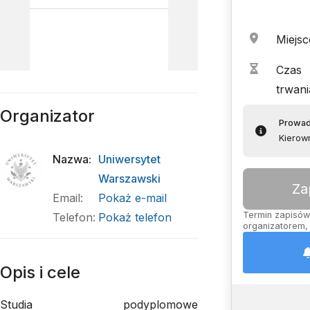
Miejsc
Czas
trwani
Organizator
Prowa
Kierow
Nazwa
:
Uniwersytet
Warszawski
Za
Email
:
Pokaż e-mail
Termin zapisów 
Telefon
:
Pokaż telefon
organizatorem, 
Opis i cele
Studia podyplomowe