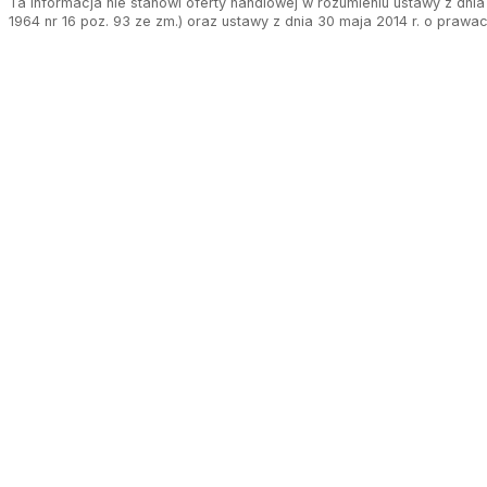
Ta informacja nie stanowi oferty handlowej w rozumieniu ustawy z dnia 
1964 nr 16 poz. 93 ze zm.) oraz ustawy z dnia 30 maja 2014 r. o prawa