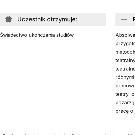
Uczestnik otrzymuje
:
Świadectwo ukończenia studiów
Absolwen
przygoto
metodolo
teatraln
teatraln
różnymi
pracowni
teatry, 
pozarzą
pracę o 