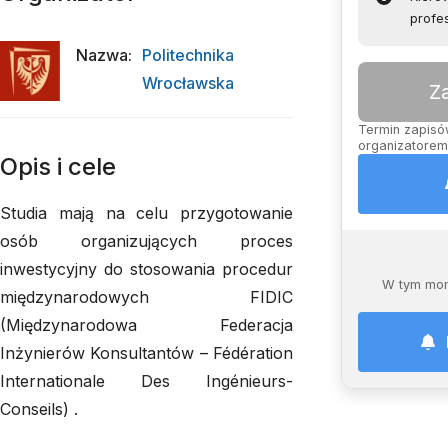
profes
Nazwa
:
Politechnika
Wrocławska
Z
Termin zapisów
organizatorem,
Opis i cele
Studia mają na celu przygotowanie
osób organizujących proces
inwestycyjny do stosowania procedur
W tym mom
międzynarodowych FIDIC
(Międzynarodowa Federacja
Inżynierów Konsultantów – Fédération
Internationale Des Ingénieurs-
Conseils) .