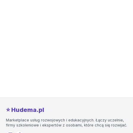
prowadzenia studiów
podyplomowych z zakresu 
publicznych).
⭐️ Hudema.pl
Marketplace usług rozwojowych i edukacyjnych. Łączy uczelnie,
firmy szkoleniowe i ekspertów z osobami, które chcą się rozwijać.