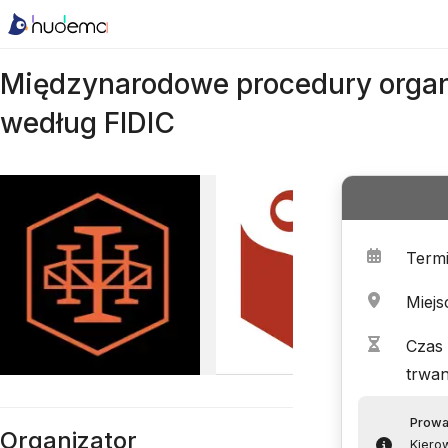
Międzynarodowe procedury organi
według FIDIC
Term
Miejs
Czas
trwan
Prowa
Organizator
Kierow