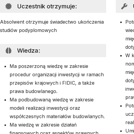
Uczestnik otrzymuje
:
Absolwent otrzymuje świadectwo ukończenia
Pot
studiów podyplomowych
wie
mię
dot
Wiedza
:
W k
nom
Ma poszerzoną wiedzę w zakresie
mię
procedur organizacji inwestycji w ramach
dot
przepisów krajowych i FIDIC, a także
inw
prawa budowlanego.
pra
Ma podbudowaną wiedzę w zakresie
Pot
modeli realizacji inwestycji oraz
ucz
współczesnych materiałów budowlanych.
real
Ma wiedzę w zakresie działań
Umi
finansowych oraz aspektów prawnych