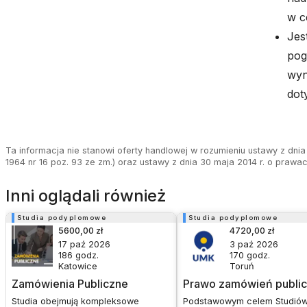
w c
Jes
pog
wyn
dot
Ta informacja nie stanowi oferty handlowej w rozumieniu ustawy z dnia 
1964 nr 16 poz. 93 ze zm.) oraz ustawy z dnia 30 maja 2014 r. o prawa
Inni oglądali również
Studia podyplomowe
Studia podyplomowe
5600,00 zł
4720,00 zł
17 paź 2026
3 paź 2026
186
godz.
170
godz.
Katowice
Toruń
Zamówienia Publiczne
Prawo zamówień publi
Studia obejmują kompleksowe
Podstawowym celem Studió