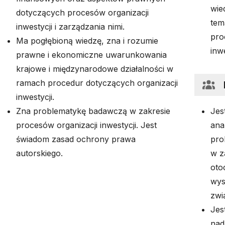
wie
dotyczących procesów organizacji
tem
inwestycji i zarządzania nimi.
pro
Ma pogłębioną wiedzę, zna i rozumie
inw
prawne i ekonomiczne uwarunkowania
krajowe i międzynarodowe działalności w
ramach procedur dotyczących organizacji
inwestycji.
Zna problematykę badawczą w zakresie
Jes
procesów organizacji inwestycji. Jest
ana
świadom zasad ochrony prawa
prob
autorskiego.
w z
oto
wys
zwi
Jes
nad