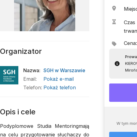
Miejs
Czas
trwan
Cena
:
Organizator
Prowa
KIERO
Nazwa
:
SGH w Warszawie
Mirońs
Email
:
Pokaż e-mail
Telefon
:
Pokaż telefon
Opis i cele
W tym mom
Podyplomowe Studia Mentoringmają
na celu przygotowanie słuchaczy do