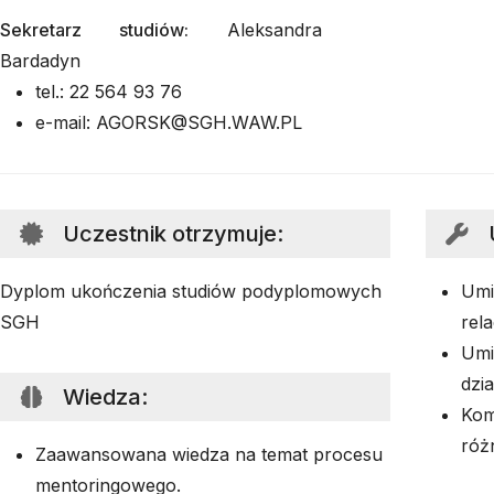
Sekretarz studiów:
Aleksandra
Bardadyn
tel.: 22 564 93 76
e-mail: AGORSK@SGH.WAW.PL
Uczestnik otrzymuje
:
Dyplom ukończenia studiów podyplomowych
Umi
SGH
rel
Umi
dzi
Wiedza
:
Kom
róż
Zaawansowana wiedza na temat procesu
mentoringowego.