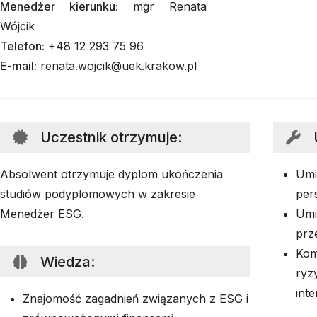
Menedżer kierunku:
mgr Renata
Wójcik
Telefon:
+48 12 293 75 96
E-mail:
renata.wojcik@uek.krakow.pl
Uczestnik otrzymuje
:
Absolwent otrzymuje dyplom ukończenia
Umi
studiów podyplomowych w zakresie
per
Menedżer ESG.
Umi
prz
Kom
Wiedza
:
ryz
inte
Znajomość zagadnień związanych z ESG i