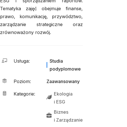
ESG i sporządzaniem raportów.
Tematyka zajęć obejmuje finanse,
prawo, komunikację, przywództwo,
zarządzanie strategiczne oraz
zrównoważony rozwój.
Usługa
:
Studia
podyplomowe
Poziom
:
Zaawansowany
Kategorie
:
Ekologia
i 
ESG
Biznes
i 
Zarządzanie