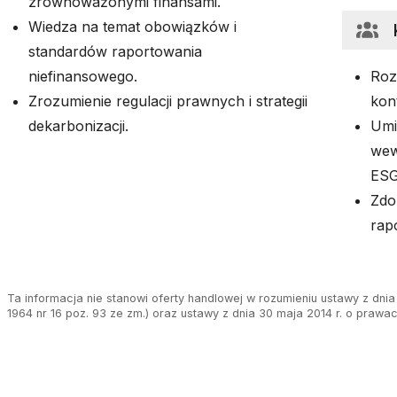
zrównoważonymi finansami.
Wiedza na temat obowiązków i
standardów raportowania
niefinansowego.
Roz
Zrozumienie regulacji prawnych i strategii
kon
dekarbonizacji.
Umi
wew
ESG
Zdo
rap
Ta informacja nie stanowi oferty handlowej w rozumieniu ustawy z dnia 
1964 nr 16 poz. 93 ze zm.) oraz ustawy z dnia 30 maja 2014 r. o prawa