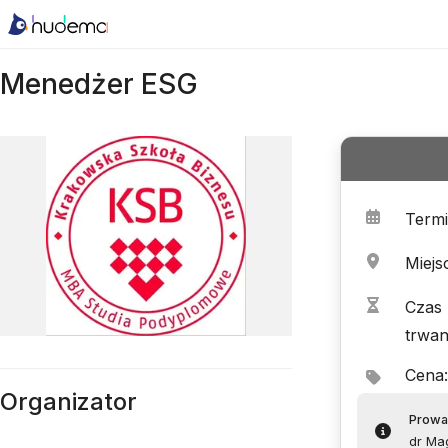
Menedżer ESG
Term
Miejs
Czas
trwan
Cena
:
Organizator
Prowa
dr Ma