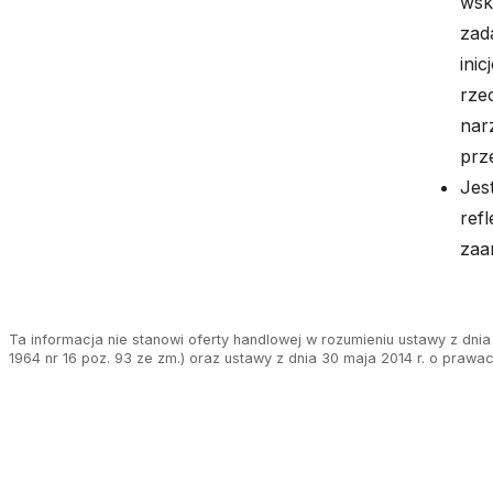
wsk
zad
ini
rze
nar
prz
Jes
refl
zaa
Ta informacja nie stanowi oferty handlowej w rozumieniu ustawy z dnia 
1964 nr 16 poz. 93 ze zm.) oraz ustawy z dnia 30 maja 2014 r. o prawa