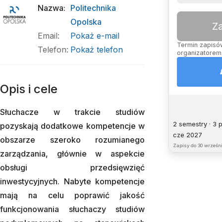
Nazwa
:
Politechnika
Opolska
Z
Email
:
Pokaż e-mail
Termin zapisów
Telefon
:
Pokaż telefon
organizatorem,
Opis i cele
Słuchacze w trakcie studiów
2 semestry · 3 
pozyskają dodatkowe kompetencje w
cze 2027
obszarze szeroko rozumianego
Zapisy do
30 wrześni
zarządzania, głównie w aspekcie
obsługi przedsięwzięć
inwestycyjnych. Nabyte kompetencje
mają na celu poprawić jakość
funkcjonowania słuchaczy studiów