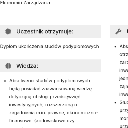
Ekonomii i Zarządzania
Uczestnik otrzymuje
:
Dyplom ukończenia studiów podyplomowych
Abs
otr
zar
Wiedza
:
inw
jedn
Absolwenci studiów podyplomowych
zaj
będą posiadać zaawansowaną wiedzę
inw
dotyczącą obsługi przedsięwzięć
Słu
inwestycyjnych, rozszerzoną o
prz
zagadnienia m.in. prawne, ekonomiczno-
mon
finansowe, środowiskowe czy
prz