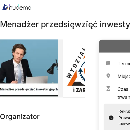
Menadżer przedsięwzięć inwesty
Term
Miejs
Czas
trwan
Rekrut
Organizator
Prowa
Kierow