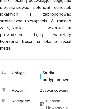
marką lokalną pozwalającą dogłębnie
przeanalizować potencjał jednostek
lokalnych i zaproponować
strategiczne rozwiązania. W ramach
zarządzania wizerunkiem
prowadzone będą warsztaty
tworzenia treści na lokalne
social
media
.
Usługa
:
Studia
podyplomowe
Poziom
:
Zaawansowany
Kategorie
:
Finanse
i 
Inwestycje