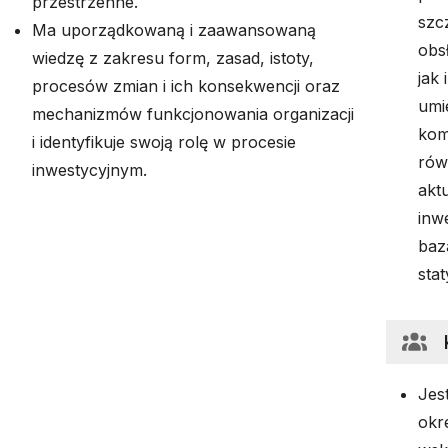
przestrzenne.
szc
Ma uporządkowaną i zaawansowaną
obs
wiedzę z zakresu form, zasad, istoty,
jak
procesów zmian i ich konsekwencji oraz
umi
mechanizmów funkcjonowania organizacji
kom
i identyfikuje swoją rolę w procesie
rów
inwestycyjnym.
akt
inwe
baz
sta
Jes
okre