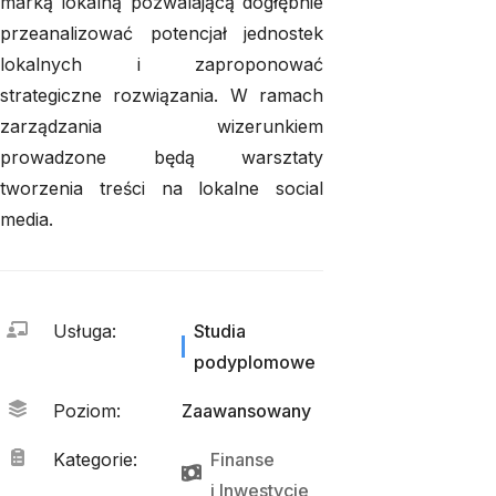
marką lokalną pozwalającą dogłębnie
przeanalizować potencjał jednostek
lokalnych i zaproponować
strategiczne rozwiązania. W ramach
zarządzania wizerunkiem
prowadzone będą warsztaty
tworzenia treści na lokalne
social
media
.
Usługa
:
Studia
podyplomowe
Poziom
:
Zaawansowany
Kategorie
:
Finanse
i 
Inwestycje