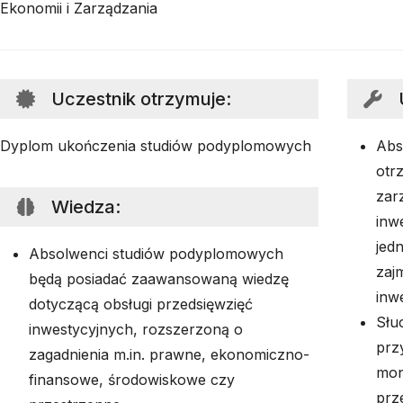
Ekonomii i Zarządzania
Uczestnik otrzymuje
:
Dyplom ukończenia studiów podyplomowych
Abs
otr
zar
Wiedza
:
inw
jedn
Absolwenci studiów podyplomowych
zaj
będą posiadać zaawansowaną wiedzę
inw
dotyczącą obsługi przedsięwzięć
Słu
inwestycyjnych, rozszerzoną o
prz
zagadnienia m.in. prawne, ekonomiczno-
mon
finansowe, środowiskowe czy
prz