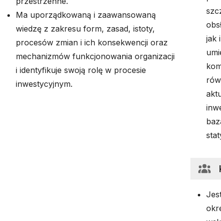
przestrzenne.
szc
Ma uporządkowaną i zaawansowaną
obs
wiedzę z zakresu form, zasad, istoty,
jak
procesów zmian i ich konsekwencji oraz
umi
mechanizmów funkcjonowania organizacji
kom
i identyfikuje swoją rolę w procesie
rów
inwestycyjnym.
akt
inwe
baz
sta
Jes
okre