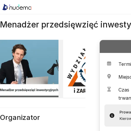
Menadżer przedsięwzięć inwesty
Term
Miejs
Czas
trwan
Prowa
Organizator
Kierow