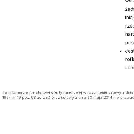
wsk
zad
ini
rze
nar
prz
Jes
refl
zaa
Ta informacja nie stanowi oferty handlowej w rozumieniu ustawy z dnia 
1964 nr 16 poz. 93 ze zm.) oraz ustawy z dnia 30 maja 2014 r. o prawa