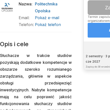
Nazwa
:
Politechnika
Z
Opolska
Termin zapisów
Email
:
Pokaż e-mail
organizatorem,
Telefon
:
Pokaż telefon
Opis i cele
Słuchacze w trakcie studiów
2 semestry · 3 
cze 2027
pozyskają dodatkowe kompetencje w
Zapisy do
30 wrześni
obszarze szeroko rozumianego
zarządzania, głównie w aspekcie
obsługi przedsięwzięć
inwestycyjnych. Nabyte kompetencje
mają na celu poprawić jakość
funkcjonowania słuchaczy studiów