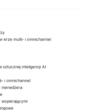
aży
 erze multi- i omnichannel
 sztucznej inteligencji AI
i- i omnichannel
cy menedżera
ie
i wspierającymi
tingowe