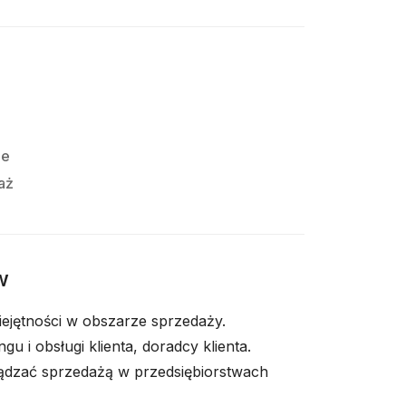
e
ie
aż
w
iejętności w obszarze sprzedaży.
u i obsługi klienta, doradcy klienta.
ządzać sprzedażą w przedsiębiorstwach