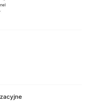
nel
y
izacyjne