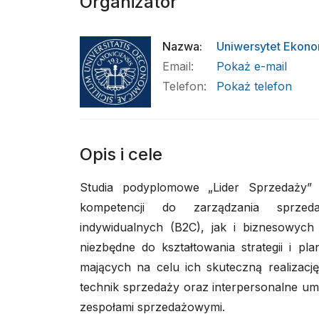
Organizator
Nazwa
:
Uniwersytet Ekono
Email
:
Pokaż e-mail
Telefon
:
Pokaż telefon
Opis i cele
Studia podyplomowe „Lider Sprzedaży” 
kompetencji do zarządzania sprzed
indywidualnych (B2C), jak i biznesowych 
niezbędne do kształtowania strategii i pl
mających na celu ich skuteczną realizację.
technik sprzedaży oraz interpersonalne umi
zespołami sprzedażowymi.