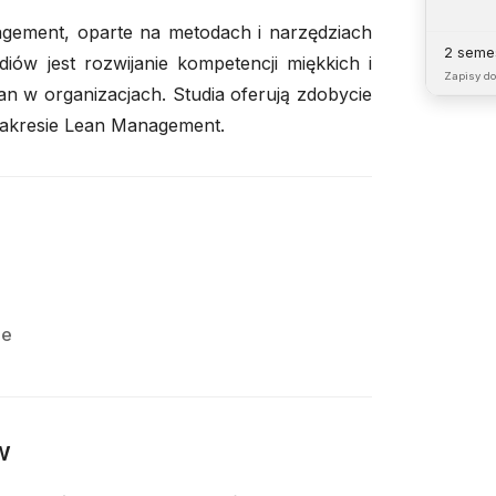
ement, oparte na metodach i narzędziach
2 semes
ów jest rozwijanie kompetencji miękkich i
Zapisy d
n w organizacjach. Studia oferują zdobycie
zakresie Lean Management.
e
ie
w