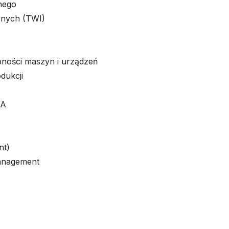
lnego
onych (TWI)
ności maszyn i urządzeń
dukcji
CA
nt)
anagement