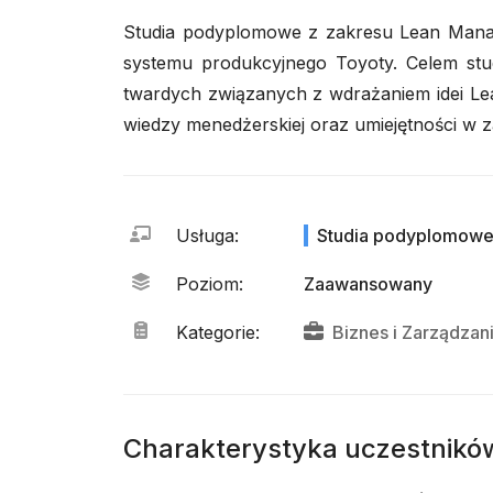
Studia podyplomowe z zakresu Lean Manag
systemu produkcyjnego Toyoty. Celem studi
twardych związanych z wdrażaniem idei Lea
wiedzy menedżerskiej oraz umiejętności w 
Usługa
:
Studia podyplomow
Poziom
:
Zaawansowany
Kategorie
:
Biznes
i
Zarządzan
Charakterystyka uczestnikó