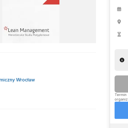
omiczny Wrocław
Termin 
organiz