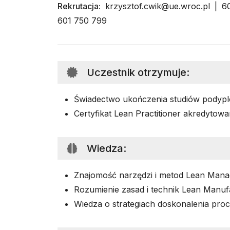
Rekrutacja:
krzysztof.cwik@ue.wroc.pl | 60
601 750 799
Uczestnik otrzymuje
:
Świadectwo ukończenia studiów pody
Certyfikat Lean Practitioner akredyto
Wiedza
:
Znajomość narzędzi i metod Lean Man
Rozumienie zasad i technik Lean Manuf
Wiedza o strategiach doskonalenia pro