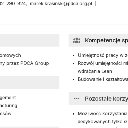
2 290 824, marek.krasinski@pdca.org.pl |
Kompetencje s
plomowych
Umiejętność pracy w z
wany przez PDCA Group
Rozwój umiejętności m
wdrażania Lean
Budowanie i kształtowa
agement
Pozostałe korzy
acturing
cesów
Możliwość korzystania
dedykowanych tylko s