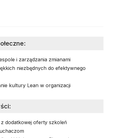
połeczne
:
espole i zarządzania zmianami
iękkich niezbędnych do efektywnego
nie kultury Lean w organizacji
ści
:
 z dodatkowej oferty szkoleń
łuchaczom