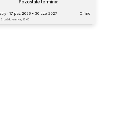
Pozostałe terminy
:
try · 17 paź 2026 - 30 cze 2027
Online
o
2 października, 12:00