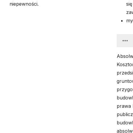
niepewności.
się
za
myś
Absolw
Koszto
przeds
grunto
przygot
budowl
prawa 
public
budowl
absolw