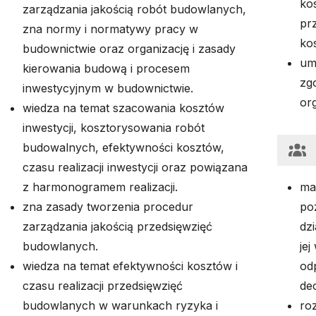
kos
zarządzania jakością robót budowlanych,
pr
zna normy i normatywy pracy w
ko
budownictwie oraz organizację i zasady
um
kierowania budową i procesem
zgo
inwestycyjnym w budownictwie.
or
wiedza na temat szacowania kosztów
inwestycji, kosztorysowania robót
budowalnych, efektywności kosztów,
czasu realizacji inwestycji oraz powiązana
z harmonogramem realizacji.
ma
zna zasady tworzenia procedur
poz
zarządzania jakością przedsięwzięć
dz
budowlanych.
je
wiedza na temat efektywności kosztów i
od
czasu realizacji przedsięwzięć
dec
budowlanych w warunkach ryzyka i
ro