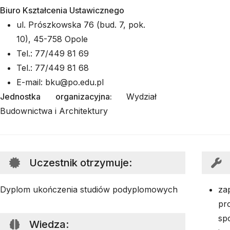
Biuro Kształcenia Ustawicznego
ul. Prószkowska 76 (bud. 7, pok.
10), 45-758 Opole
Tel.: 77/449 81 69
Tel.: 77/449 81 68
E-mail: bku@po.edu.pl
Jednostka organizacyjna:
Wydział
Budownictwa i Architektury
Uczestnik otrzymuje
:
Dyplom ukończenia studiów podyplomowych
za
pr
sp
Wiedza
: