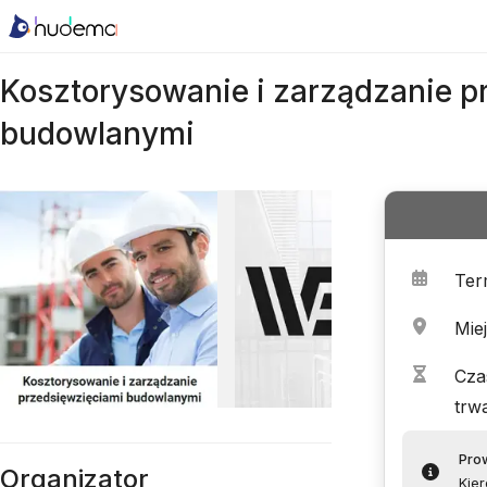
Kosztorysowanie i zarządzanie p
budowlanymi
Ter
Mie
Cza
trw
Pro
Organizator
Kier