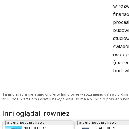
w rozw
finans
proces
budowl
studió
świadom
osób p
(menedż
budowl
Ta informacja nie stanowi oferty handlowej w rozumieniu ustawy z dnia 
nr 16 poz. 93 ze zm.) oraz ustawy z dnia 30 maja 2014 r. o prawach ko
Inni oglądali również
Studia podyplomowe
Studia podyplomowe
10 000,00 zł
6400,00 zł