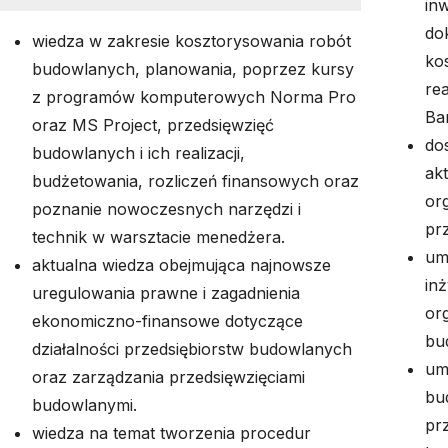
inw
dok
wiedza w zakresie kosztorysowania robót
ko
budowlanych, planowania, poprzez kursy
re
z programów komputerowych Norma Pro
Ba
oraz MS Project, przedsięwzięć
do
budowlanych i ich realizacji,
akt
budżetowania, rozliczeń finansowych oraz
or
poznanie nowoczesnych narzędzi i
prz
technik w warsztacie menedżera.
um
aktualna wiedza obejmująca najnowsze
inż
uregulowania prawne i zagadnienia
org
ekonomiczno-finansowe dotyczące
bu
działalności przedsiębiorstw budowlanych
um
oraz zarządzania przedsięwzięciami
bu
budowlanymi.
pr
wiedza na temat tworzenia procedur