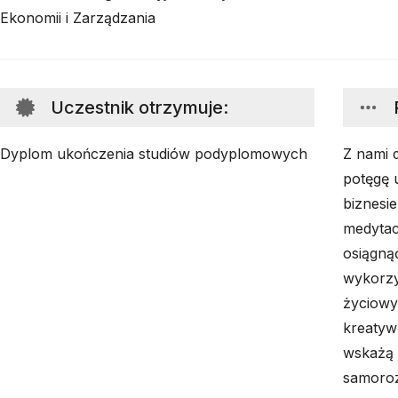
Ekonomii i Zarządzania
Uczestnik otrzymuje
:
Dyplom ukończenia studiów podyplomowych
Z nami 
potęgę 
biznesi
medytac
osiągną
wykorzy
życiowy
kreatyw
wskażą 
samoro