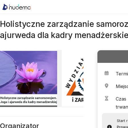
Holistyczne zarządzanie samoroz
ajurweda dla kadry menadżerskie
Term
Miejs
Czas
trwan
Start 
Organizator
Prowa