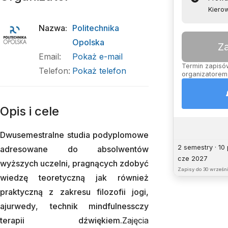
Kierow
Nazwa
:
Politechnika
Opolska
Z
Email
:
Pokaż e-mail
Termin zapisów
Telefon
:
Pokaż telefon
organizatorem,
Opis i cele
Dwusemestralne studia podyplomowe
2 semestry · 10
adresowane do absolwentów
cze 2027
wyższych uczelni, pragnących zdobyć
Zapisy do
30 wrześni
wiedzę teoretyczną jak również
praktyczną z zakresu filozofii jogi,
ajurwedy
,
technik mindfulnessczy
terapii dźwiękiem.
Zajęcia