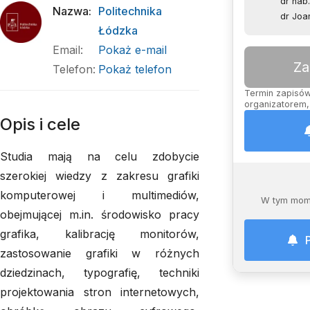
dr hab.
Nazwa
:
Politechnika
dr Joa
Łódzka
Email
:
Pokaż e-mail
Za
Telefon
:
Pokaż telefon
Termin zapisów 
organizatorem, 
Opis i cele
Studia mają na celu zdobycie
szerokiej wiedzy z zakresu grafiki
komputerowej i multimediów,
W tym mome
obejmującej m.in. środowisko pracy
grafika, kalibrację monitorów,
zastosowanie grafiki w różnych
dziedzinach, typografię, techniki
projektowania stron internetowych,