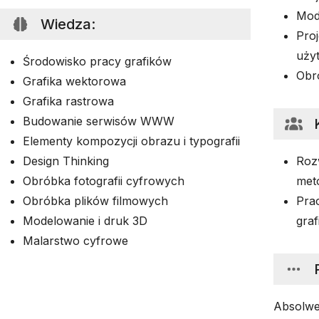
Mod
Wiedza
:
Pro
uży
Środowisko pracy grafików
Obr
Grafika wektorowa
Grafika rastrowa
Budowanie serwisów WWW
Elementy kompozycji obrazu i typografii
Design Thinking
Roz
Obróbka fotografii cyfrowych
met
Obróbka plików filmowych
Pra
Modelowanie i druk 3D
gra
Malarstwo cyfrowe
Absolwe