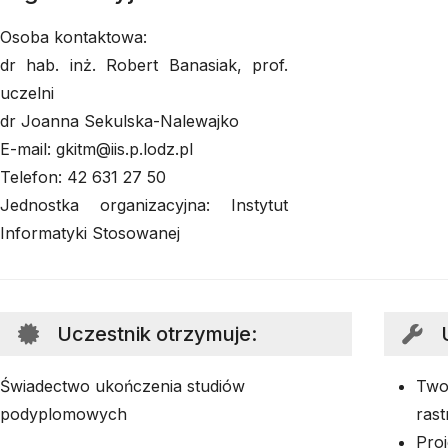
Osoba kontaktowa:
dr hab. inż. Robert Banasiak, prof.
uczelni
dr Joanna Sekulska-Nalewajko
E-mail: gkitm@iis.p.lodz.pl
Telefon: 42 631 27 50
Jednostka organizacyjna: Instytut
Informatyki Stosowanej
Uczestnik otrzymuje
:
Świadectwo ukończenia studiów
Twor
podyplomowych
rast
Pro