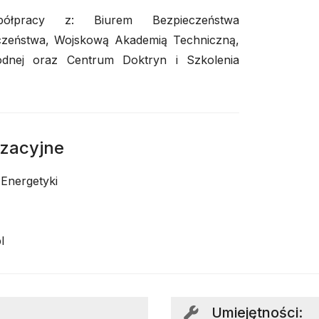
łpracy z: Biurem Bezpieczeństwa
eństwa, Wojskową Akademią Techniczną,
odnej oraz Centrum Doktryn i Szkolenia
izacyjne
 Energetyki
l
Umiejętności
: