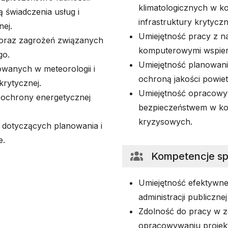
klimatologicznych w k
 świadczenia usług i
infrastruktury krytyczn
nej.
Umiejętność pracy z n
 oraz zagrożeń związanych
komputerowymi wspier
go.
Umiejętność planowania
wanych w meteorologii i
ochroną jakości powietr
krytycznej.
Umiejętność opracowyw
 ochrony energetycznej
bezpieczeństwem w ko
kryzysowych.
dotyczących planowania i
e.
Kompetencje s
Umiejętność efektywne
administracji publiczne
Zdolność do pracy w z
opracowywaniu projekt