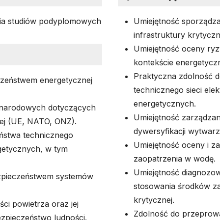
ia studiów podyplomowych
Umiejętność sporządza
infrastruktury krytyczn
Umiejętność oceny ryz
kontekście energetyczn
Praktyczna zdolność do
czeństwem energetycznej
technicznego sieci ele
energetycznych.
zynarodowych dotyczących
Umiejętność zarządzani
nej (UE, NATO, ONZ).
dywersyfikacji wytwarza
ństwa technicznego
Umiejętność oceny i z
getycznych, w tym
zaopatrzenia w wodę.
Umiejętność diagnozow
zpieczeństwem systemów
stosowania środków za
krytycznej.
ci powietrza oraz jej
Zdolność do przeprowa
ezpieczeństwo ludności.