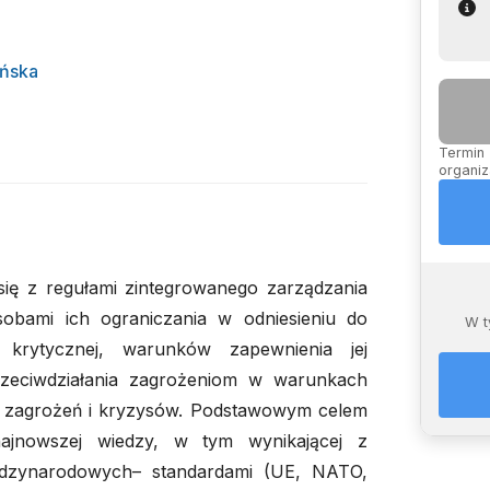
ańska
Termin 
organiz
ię z regułami zintegrowanego zarządzania
obami ich ograniczania w odniesieniu do
W t
y krytycznej, warunków zapewnienia jej
rzeciwdziałania zagrożeniom w warunkach
e zagrożeń i kryzysów. Podstawowym celem
najnowszej wiedzy, w tym wynikającej z
iędzynarodowych– standardami (UE, NATO,