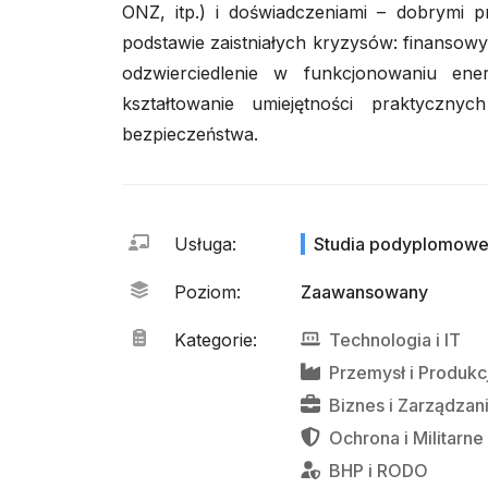
ONZ, itp.) i doświadczeniami – dobrymi 
podstawie zaistniałych kryzysów: finansowy
odzwierciedlenie w funkcjonowaniu energ
kształtowanie umiejętności praktyczny
bezpieczeństwa.
Usługa
:
Studia podyplomow
Poziom
:
Zaawansowany
Kategorie
:
Technologia
i
IT
Przemysł
i
Produkc
Biznes
i
Zarządzan
Ochrona
i
Militarne
BHP
i
RODO