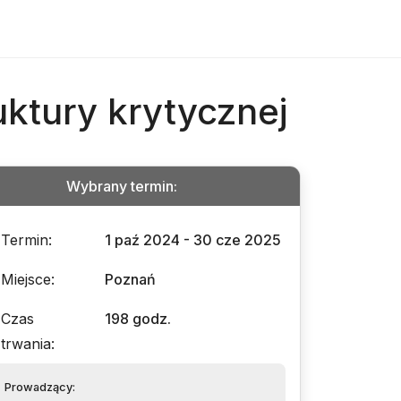
uktury krytycznej
Wybrany termin
:
Termin
:
1 paź 2024 - 30 cze 2025
Miejsce
:
Poznań
Czas
198 godz.
trwania
:
Prowadzący
: