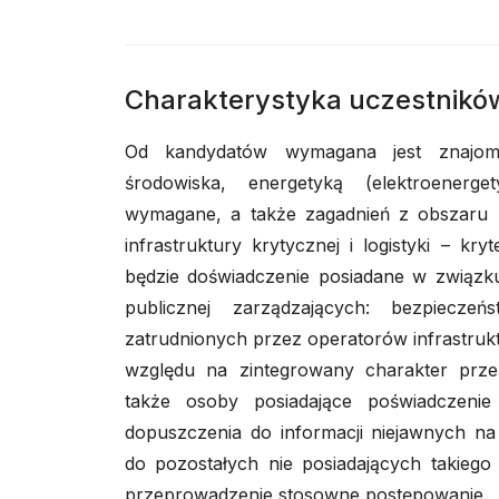
Charakterystyka uczestnikó
Od kandydatów wymagana jest znajomo
środowiska, energetyką (elektroenerge
wymagane, a także zagadnień z obszaru 
infrastruktury krytycznej i logistyki – k
będzie doświadczenie posiadane w związku
publicznej zarządzających: bezpieczeń
zatrudnionych przez operatorów infrastrukt
względu na zintegrowany charakter prze
także osoby posiadające poświadczeni
dopuszczenia do informacji niejawnych 
do pozostałych nie posiadających takiego 
przeprowadzenie stosowne postępowanie.