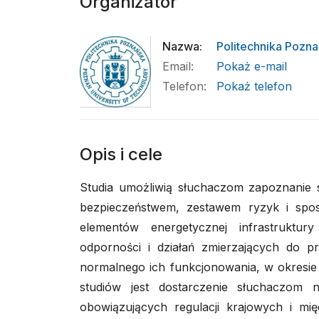
Organizator
Nazwa
:
Politechnika Pozn
Email
:
Pokaż e-mail
Telefon
:
Pokaż telefon
Opis i cele
Studia umożliwią słuchaczom zapoznanie s
bezpieczeństwem, zestawem ryzyk i spos
elementów energetycznej infrastruktur
odporności i działań zmierzających do p
normalnego ich funkcjonowania, w okresi
studiów jest dostarczenie słuchaczom 
obowiązujących regulacji krajowych i m