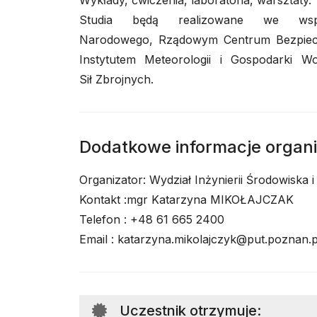
Wykłady, ćwiczenia, laboratoria, warsztaty.
Studia będą realizowane we wspó
Narodowego, Rządowym Centrum Bezpiecz
Instytutem Meteorologii i Gospodarki W
Sił Zbrojnych.
Dodatkowe informacje organ
Organizator: Wydział Inżynierii Środowiska i
Kontakt :mgr Katarzyna MIKOŁAJCZAK
Telefon : +48 61 665 2400
Email : katarzyna.mikolajczyk@put.poznan.p
Uczestnik otrzymuje
: