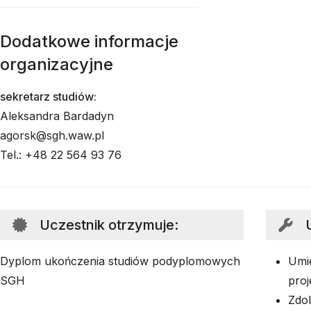
Dodatkowe informacje
organizacyjne
sekretarz studiów:
Aleksandra Bardadyn
agorsk@sgh.waw.pl
Tel.: +48 22 564 93 76
Uczestnik otrzymuje
:
Dyplom ukończenia studiów podyplomowych
Umie
SGH
proj
Zdol