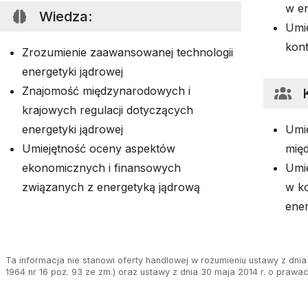
w en
Wiedza
:
Umie
kont
Zrozumienie zaawansowanej technologii
energetyki jądrowej
Znajomość międzynarodowych i
krajowych regulacji dotyczących
energetyki jądrowej
Umi
Umiejętność oceny aspektów
mię
ekonomicznych i finansowych
Umie
związanych z energetyką jądrową
w ko
ene
Ta informacja nie stanowi oferty handlowej w rozumieniu ustawy z dnia 
1964 nr 16 poz. 93 ze zm.) oraz ustawy z dnia 30 maja 2014 r. o prawa