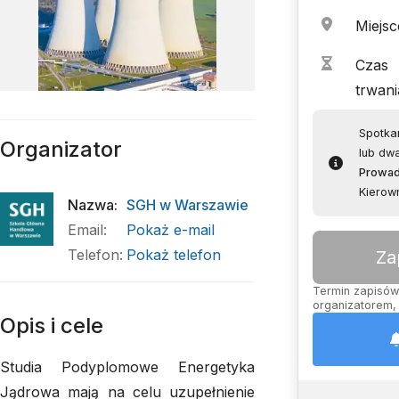
Miejsc
Czas
trwani
Spotkan
Organizator
lub dwa
Prowa
Kierow
Nazwa
:
SGH w Warszawie
Email
:
Pokaż e-mail
Telefon
:
Pokaż telefon
Za
Termin zapisów 
organizatorem, 
Opis i cele
Studia Podyplomowe Energetyka
Jądrowa mają na celu uzupełnienie