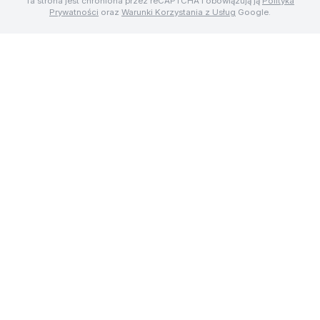
Ta strona jest chroniona przez reCAPTCHA i obowiązują ją
Polityka
Prywatności
oraz
Warunki Korzystania z Usług
Google.