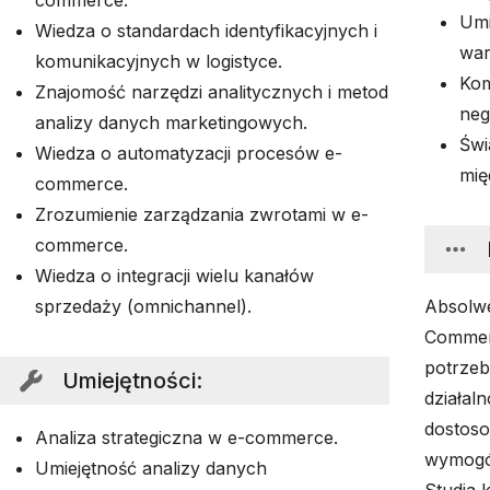
commerce.
Umi
Wiedza o standardach identyfikacyjnych i
war
komunikacyjnych w logistyce.
Kom
Znajomość narzędzi analitycznych i metod
neg
analizy danych marketingowych.
Świ
Wiedza o automatyzacji procesów e-
mię
commerce.
Zrozumienie zarządzania zwrotami w e-
commerce.
Wiedza o integracji wielu kanałów
sprzedaży (omnichannel).
Absolw
Commerc
potrzeb
Umiejętności
:
działal
dostoso
Analiza strategiczna w e-commerce.
wymogó
Umiejętność analizy danych