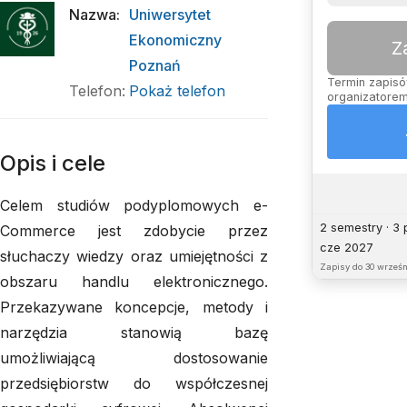
Nazwa
:
Uniwersytet
Ekonomiczny
Z
Poznań
Termin zapisów
Telefon
:
Pokaż telefon
organizatorem
Opis i cele
Celem studiów podyplomowych e-
2 semestry · 3
Commerce jest zdobycie przez
cze 2027
słuchaczy wiedzy oraz umiejętności z
Zapisy do
30 wrześn
obszaru handlu elektronicznego.
Przekazywane koncepcje, metody i
narzędzia stanowią bazę
umożliwiającą dostosowanie
przedsiębiorstw do współczesnej