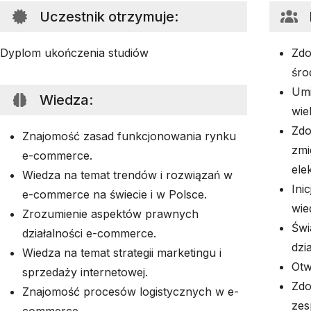
Uczestnik otrzymuje
:
Dyplom ukończenia studiów
Zdo
śro
Umi
Wiedza
:
wie
Zdo
Znajomość zasad funkcjonowania rynku
zmi
e-commerce.
ele
Wiedza na temat trendów i rozwiązań w
Ini
e-commerce na świecie i w Polsce.
wie
Zrozumienie aspektów prawnych
Świ
działalności e-commerce.
dzi
Wiedza na temat strategii marketingu i
Otw
sprzedaży internetowej.
Zdo
Znajomość procesów logistycznych w e-
zes