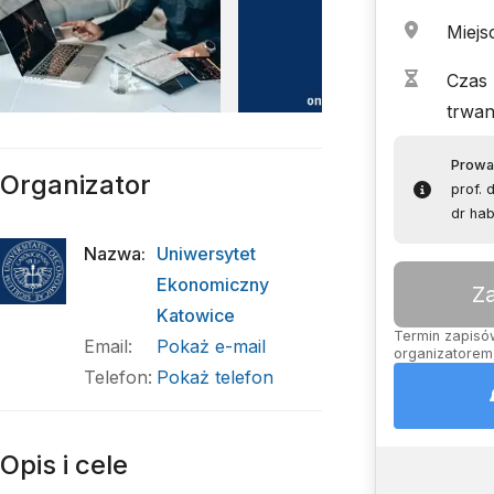
Miejs
Czas
trwan
Prowa
Organizator
prof. 
dr hab
Nazwa
:
Uniwersytet
Ekonomiczny
Z
Katowice
Termin zapisów
Email
:
Pokaż e-mail
organizatorem,
Telefon
:
Pokaż telefon
Opis i cele