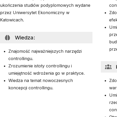
ukończenia studiów podyplomowych wydane
cont
przez Uniwersytet Ekonomiczny w
Zdo
Katowicach.
efe
Umi
prz
Wiedza
:
bud
prz
Znajomość najważniejszych narzędzi
controllingu.
Zrozumienie istoty controllingu i
umiejętność wdrożenia go w praktyce.
Wiedza na temat nowoczesnych
Zdo
koncepcji controllingu.
war
Umi
rze
cont