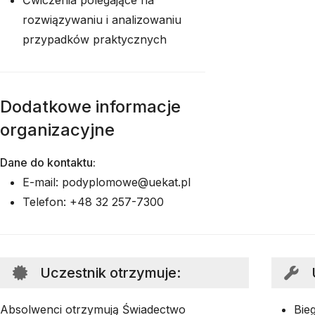
Ćwiczenia polegające na
rozwiązywaniu i analizowaniu
przypadków praktycznych
Dodatkowe informacje
organizacyjne
Dane do kontaktu:
E-mail: podyplomowe@uekat.pl
Telefon: +48 32 257-7300
Uczestnik otrzymuje
:
Absolwenci otrzymują Świadectwo
Bie