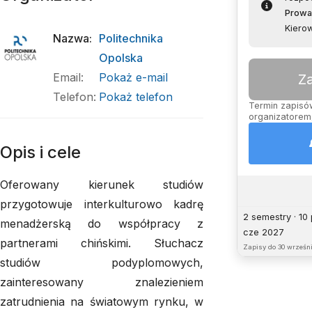
Prowa
Kierow
Nazwa
:
Politechnika
Opolska
Email
:
Pokaż e-mail
Z
Telefon
:
Pokaż telefon
Termin zapisów
organizatorem,
Opis i cele
Oferowany kierunek studiów
przygotowuje interkulturowo kadrę
2 semestry · 10
menadżerską do współpracy z
cze 2027
partnerami chińskimi. Słuchacz
Zapisy do
30 wrześni
studiów podyplomowych,
zainteresowany znalezieniem
zatrudnienia na światowym rynku, w