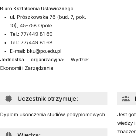
Biuro Kształcenia Ustawicznego
ul. Prószkowska 76 (bud. 7, pok.
10), 45-758 Opole
Tel.: 77/449 81 69
Tel.: 77/449 81 68
E-mail: bku@po.edu.pl
Jednostka organizacyjna:
Wydział
Ekonomii i Zarządzania
Uczestnik otrzymuje
:
Dyplom ukończenia studiów podyplomowych
Jest go
wiedzy 
znaczen
Wiedza
: