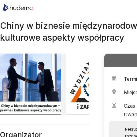
Chiny w biznesie międzynarodow
kulturowe aspekty współpracy
Term
Miejs
Czas
trwan
Rekru
Organizator
rozpoc