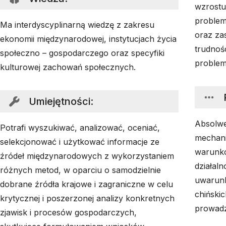
wzrostu
problem
Ma interdyscyplinarną wiedzę z zakresu
oraz za
ekonomii międzynarodowej, instytucjach życia
trudnoś
społeczno – gospodarczego oraz specyfiki
problem
kulturowej zachowań społecznych.
Umiejętności
:
Absolwe
Potrafi wyszukiwać, analizować, oceniać,
mechani
selekcjonować i użytkować informacje ze
warunkó
źródeł międzynarodowych z wykorzystaniem
działal
różnych metod, w oparciu o samodzielnie
uwarun
dobrane źródła krajowe i zagraniczne w celu
chiński
krytycznej i poszerzonej analizy konkretnych
prowadze
zjawisk i procesów gospodarczych,